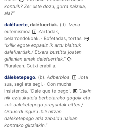
kontuik? Zer uste dozu, gorra naizela,
ala?
”
daléfuerte
,
daléfuertiak
.
(
d
).
Izena
.
eufemismoa
Zartadak,
belarrondokoak. · Bofetadas, tortas.
“
Ixilik egote ezpaaiz ik artu biaittuk
dalefuertiak./ Etxera bustitta joaten
giñanian amak dalefuertiak.
”
Pluralean. Gutxi erabilia.
dáleketepego
.
(
b
).
Adberbioa
.
Jota
sua, segi eta segi. · Con mucha
insistencia. "Dale que te pego".
“
Jakin
nik eztaukatela berbetarako gogoik eta
zuk daleketepego preguntak eitten./
Orduerdi inguru ibili nitzan
daleketepego atia zabaldu naixan
kontrako giltziakin.
”