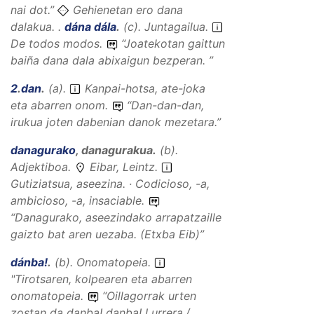
nai dot.
”
Gehienetan ero dana
dalakua. .
dána dála
.
(
c
).
Juntagailua
.
De todos modos.
“
Joatekotan gaittun
baiña dana dala abixaigun bezperan.
”
2
.
dan
.
(
a
).
Kanpai-hotsa, ate-joka
eta abarren onom.
“
Dan-dan-dan,
irukua joten dabenian danok mezetara.
”
danagurako
,
danagurakua
.
(
b
).
Adjektiboa
.
Eibar, Leintz.
Gutiziatsua, aseezina. · Codicioso, -a,
ambicioso, -a, insaciable.
“
Danagurako, aseezindako arrapatzaille
gaizto bat aren uezaba.
(Etxba Eib)”
dánba!
.
(
b
).
Onomatopeia
.
"Tirotsaren, kolpearen eta abarren
onomatopeia.
“
Oillagorrak urten
zostan da danba! danba! Lurrera./