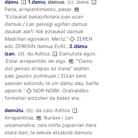
dámu
.
1
.
damu
,
damua
.
(
c
).
Izena
.
Pena, arrepentimiento, pesar.
“
Eztaukat bakaziñotara joan ezan
damuik./ Lan geixegi egiñan damua
daukak ala?/ Nik eztaukat damuik
Madrillen egonakin.
Mertz.”
ZEREN
edo ZEREKIN damua EUKI..
2
.
dámu
izan
.
(
d
).
du
Aditza
.
Damututa egon.
·Estar arrepentido de algo.
“
"Damu
dot geixao arrapau ez izana" esaten
juek gaurko politikuak./ Etzan bere
sasoian ezkondu ta oin damu dau, baiña
alperrik.
”
NOR-NORK. Orainaldiko
formetan entzuten da batez ere. .
damútu
.
(
b
).
da zaio
Aditza
.
Arrepentirse.
“
Auraxe i zan
urkamendixa; zela miiña paparrian bera
etara-ban; ta sekula etxakola damutu.