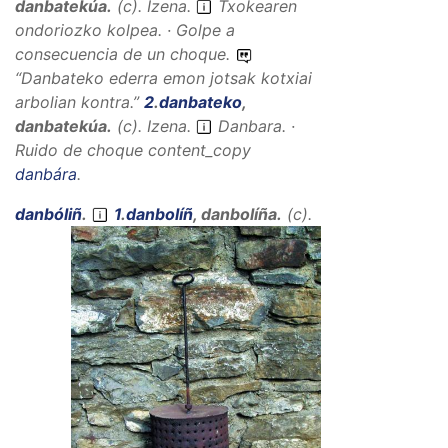
danbatekúa
.
(
c
).
Izena
.
Txokearen
ondoriozko kolpea. · Golpe a
consecuencia de un choque.
“
Danbateko ederra emon jotsak kotxiai
arbolian kontra.
”
2
.
danbateko
,
danbatekúa
.
(
c
).
Izena
.
Danbara. ·
Ruido de choque
content_copy
danbára
.
danbóliñ
.
1
.
danbolíñ
,
danbolíña
.
(
c
).