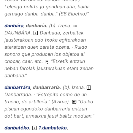
Lelengo politto jo genduan atia, baiña
geruago danba-danba."
(SB Eibetno)”
danbára
,
danbaría
.
(
b
).
Izena
.
DAUNBÁRA
.
Danbada, zerbaitek
jausterakoan edo txoke egiterakoan
ateratzen duen zarata ozena. · Ruido
sonoro que producen los objetos al
chocar, caer, etc.
“
Etxetik entzun
neban farolak jausterakuan etara zeban
danbaria.
”
danbarrára
,
danbarraría
.
(
b
).
Izena
.
Danbarrada. · "Estrépito como de un
trueno, de artillería." (Azkue).
“
Goiko
pisuan egundoko danbarraria entzun
dot bart, armaixua jausi balitz moduan.
”
danbatéko
.
1
.
danbateko
,