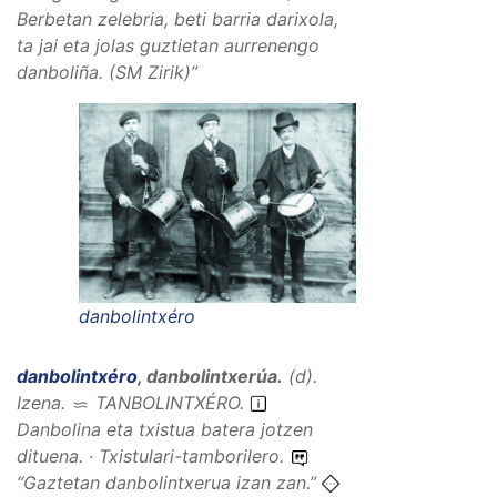
Berbetan zelebria, beti barria darixola,
ta jai eta jolas guztietan aurrenengo
danboliña.
(SM Zirik)”
danbolintxéro
danbolintxéro
,
danbolintxerúa
.
(
d
).
Izena
.
TANBOLINTXÉRO
.
Danbolina eta txistua batera jotzen
dituena. · Txistulari-tamborilero.
“
Gaztetan danbolintxerua izan zan.
”