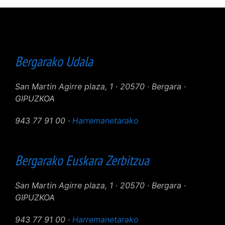
Bergarako Udala
San Martin Agirre plaza, 1 · 20570 · Bergara ·
GIPUZKOA
943 77 91 00 ·
Harremanetarako
Bergarako Euskara Zerbitzua
San Martin Agirre plaza, 1 · 20570 · Bergara ·
GIPUZKOA
943 77 91 00 ·
Harremanetarako