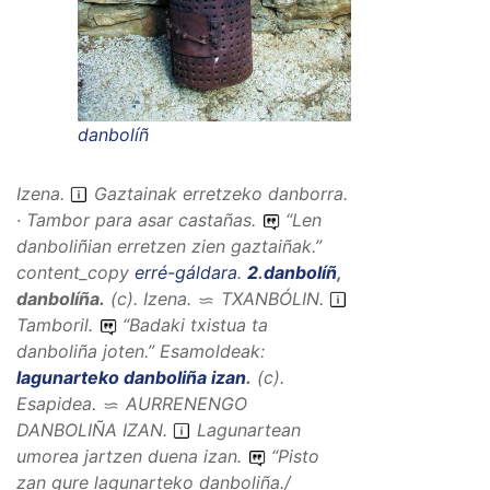
danbolíñ
Izena
.
Gaztainak erretzeko danborra.
· Tambor para asar castañas.
“
Len
danboliñian erretzen zien gaztaiñak.
”
content_copy
erré-gáldara
.
2
.
danbolíñ
,
danbolíña
.
(
c
).
Izena
.
TXANBÓLIN
.
Tamboril.
“
Badaki txistua ta
danboliña joten.
”
Esamoldeak:
lagunarteko danboliña izan
.
(
c
).
Esapidea
.
AURRENENGO
DANBOLIÑA IZAN
.
Lagunartean
umorea jartzen duena izan.
“
Pisto
zan gure lagunarteko danboliña./