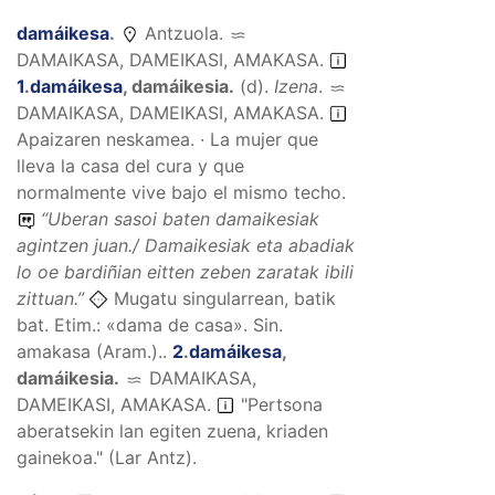
damáikesa
.
Antzuola.
DAMAIKASA, DAMEIKASI, AMAKASA
.
1
.
damáikesa
,
damáikesia
.
(
d
).
Izena
.
DAMAIKASA, DAMEIKASI, AMAKASA
.
Apaizaren neskamea. · La mujer que
lleva la casa del cura y que
normalmente vive bajo el mismo techo.
“
Uberan sasoi baten damaikesiak
agintzen juan./ Damaikesiak eta abadiak
lo oe bardiñian eitten zeben zaratak ibili
zittuan.
”
Mugatu singularrean, batik
bat. Etim.: «dama de casa». Sin.
amakasa (Aram.)..
2
.
damáikesa
,
damáikesia
.
DAMAIKASA,
DAMEIKASI, AMAKASA
.
"Pertsona
aberatsekin lan egiten zuena, kriaden
gainekoa." (Lar Antz).