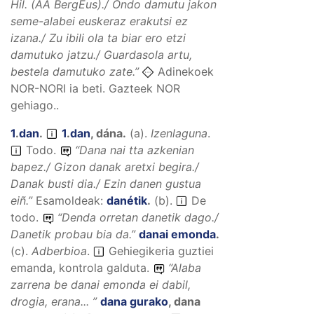
Hil. (AA BergEus)./
Ondo damutu jakon
seme-alabei euskeraz erakutsi ez
izana./ Zu ibili ola ta biar ero etzi
damutuko jatzu./ Guardasola artu,
bestela damutuko zate.
”
Adinekoek
NOR-NORI ia beti. Gazteek NOR
gehiago..
1
.
dan
.
1
.
dan
,
dána
.
(
a
).
Izenlaguna
.
Todo.
“
Dana nai tta azkenian
bapez./ Gizon danak aretxi begira./
Danak busti dia./ Ezin danen gustua
eiñ.
”
Esamoldeak:
danétik
.
(
b
).
De
todo.
“
Denda orretan danetik dago./
Danetik probau bia da.
”
danai emonda
.
(
c
).
Adberbioa
.
Gehiegikeria guztiei
emanda, kontrola galduta.
“
Alaba
zarrena be danai emonda ei dabil,
drogia, erana...
”
dana gurako
,
dana