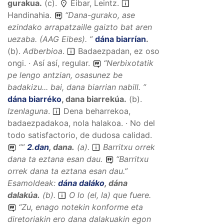
gurakua
.
(
c
).
Eibar, Leintz.
Handinahia.
“
Dana-gurako, ase
ezindako arrapatzaille gaizto bat aren
uezaba.
(AAG
Eibes).
”
dána biarrían
.
(
b
).
Adberbioa
.
Badaezpadan, ez oso
ongi. · Así así, regular.
“
Nerbixotatik
pe lengo antzian, osasunez be
badakizu... bai, dana biarrian nabill.
”
dána biarréko
,
dana biarrekúa
.
(
b
).
Izenlaguna
.
Dena beharrekoa,
badaezpadakoa, nola halakoa. · No del
todo satisfactorio, de dudosa calidad.
“
”
2
.
dan
,
dana
.
(
a
).
Barritxu orrek
dana ta eztana esan dau.
“
Barritxu
orrek dana ta eztana esan dau.
”
Esamoldeak:
dána daláko
,
dána
dalakúa
.
(
b
).
O lo (el, la) que fuere.
“
Zu, enago notekin konforme eta
diretoriakin ero dana dalakuakin egon