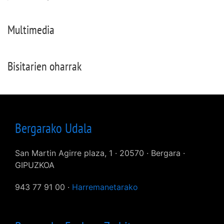
Multimedia
Bisitarien oharrak
Bergarako Udala
San Martin Agirre plaza, 1 · 20570 · Bergara ·
GIPUZKOA
943 77 91 00 ·
Harremanetarako