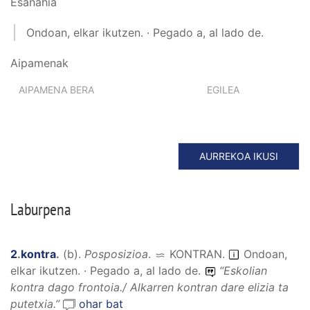
Esanahia
Ondoan, elkar ikutzen. · Pegado a, al lado de.
Aipamenak
AIPAMENA BERA
EGILEA
AURREKOA IKUSI
Laburpena
2
.
kontra
.
(
b
).
Posposizioa
.
KONTRAN
.
Ondoan,
elkar ikutzen. · Pegado a, al lado de.
“
Eskolian
kontra dago frontoia./ Alkarren kontran dare elizia ta
putetxia.
”
ohar bat