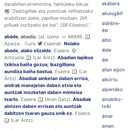
akábera
darabillen erreminttia, helduleku bikua.
“
Zestogiñak eta zumitzak refinatzeko
akulugáiñ
erabiltzen dabe, zepillua moduan. Oiñ
alánbre-
piñuak zuritzeko be bai
". (SB
Eibetno).
”
ési
abáde
,
abadía
.
(
a
).
Izena
.
ABARE
.
álbo
Apaiza. · Cura.
Esaerak:
Nolako
álde
abade, alako elizalde
.
Esaera
.
Antzuola.
(Lar Antz).
Abadian lapikua
ále
txikixa baiña gozua; ikazgilliana
alían egon
aundixa baiña bastua
.
Esaera
.
(Lar
Antz).
Abadiak ainketan daben errixa,
alkórtu
andrak manejetan daben etxia eta
alperréko
auntzak mozketan daben minteixa
txarto
.
Esaera
.
(Aran Gatz).
Abadiak
amabíko-
aintzen daben errixan eta auntzak
txíki
dabitzen txaran gauza onik ez
.
Esaera
.
ámar
(Lar Antz).
amen