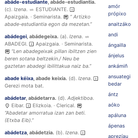
abáde-estudiante
,
abáde-estudiantia
.
amór
(
c
).
Izena
.
ESTUDIANTE
.
própixo
Apaizgaia. · Seminarista.
“
Artizko
abade-estudiantia egon da mezetan.
”
anaitzáko
andi
abádegei
,
abádegeixa
.
(
a
).
Izena
.
ABADEGI
.
Apaizgaia. · Seminarista.
ángailla
“
Len abadegeixak pillan ibiltzen zien
ánjelus
beren sotana beltzekin./ Neu be
gaztetan abadegi ibilittakua naiz ba.
”
ankámiñ
ansuategi
abade kéixa
,
abade keixía
.
(
d
).
Izena
.
bedar
Gerezi mota bat.
ántz
abádetar
,
abádetarra
.
(
d
).
Adjektiboa
.
aóko
Eibar.
Elizkoia. · Clerical.
“
Abadetar amorratua izan zan beti.
apáluna
(Etxba Eib).”
ápenas
abádetza
,
abádetzia
.
(
b
).
Izena
.
aprezíau