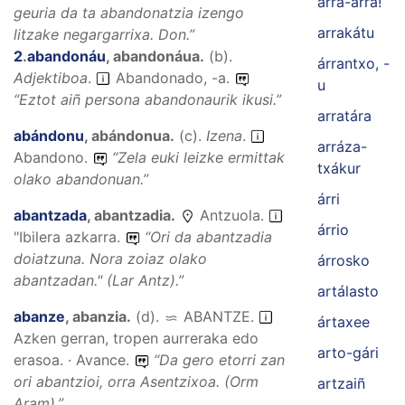
arra-árra!
geuria da ta abandonatzia izengo
arrakátu
litzake negargarrixa.
Don.”
2
.
abandonáu
,
abandonáua
.
(
b
).
árrantxo, -
Adjektiboa
.
Abandonado, -a.
u
“
Eztot aiñ persona abandonaurik ikusi.
”
arratára
abándonu
,
abándonua
.
(
c
).
Izena
.
arráza-
Abandono.
“
Zela euki leizke ermittak
txákur
olako abandonuan.
”
árri
abantzada
,
abantzadia
.
Antzuola.
árrio
"Ibilera azkarra.
“
Ori da abantzadia
doiatzuna. Nora zoiaz olako
árrosko
abantzadan."
(Lar Antz).”
artálasto
abanze
,
abanzia
.
(
d
).
ABANTZE
.
ártaxee
Azken gerran, tropen aurreraka edo
arto-gári
erasoa. · Avance.
“
Da gero etorri zan
ori abantzioi, orra Asentzixoa.
(Orm
artzaiñ
Aram).”