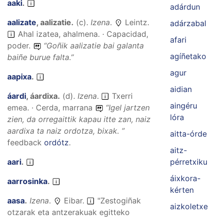
aaki
.
adárdun
aalizate
,
aalizatie
.
(
c
).
Izena
.
Leintz.
adárzabal
Ahal izatea, ahalmena. · Capacidad,
afari
poder.
“
Goñik aalizatie bai galanta
agíñetako
baiñe burue falta.
”
agur
aapixa
.
aidian
áardi
,
áardixa
.
(
d
).
Izena
.
Txerri
aingéru
emea. · Cerda, marrana
“
Igel jartzen
lóra
zien, da orregaittik kapau itte zan, naiz
aardixa ta naiz ordotza, bixak.
”
aitta-órde
feedback
ordótz
.
aitz-
aari
.
pérretxiku
áixkora-
aarrosinka
.
kérten
aasa
.
Izena
.
Eibar.
"Zestogiñak
aizkoletxe
otzarak eta antzerakuak egitteko