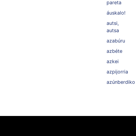
pareta
áuskalo!
autsi,
autsa
azabúru
azbéte
azkei
azpijorria
azúnberdiko