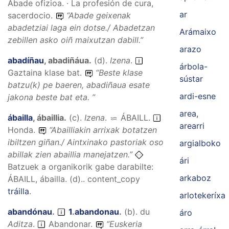
Abade ofizioa. · La profesión de cura,
ar
sacerdocio.
“
Abade geixenak
abadetziai laga ein dotse./ Abadetzan
Arámaixo
zebillen asko oiñ maixutzan dabill.
”
arazo
abadíñau
,
abadiñáua
.
(
d
).
Izena
.
árbola-
Gaztaina klase bat.
“
Beste klase
sústar
batzu(k) pe baeren, abadiñaua esate
ardi-esne
jakona beste bat eta.
”
area,
ábailla
,
ábaillia
.
(
c
).
Izena
.
ÁBAILL
.
arearri
Honda.
“
Abailliakin arrixak botatzen
ibiltzen giñan./ Aintxinako pastoriak oso
argialboko
abillak zien abaillia manejatzen.
”
ári
Batzuek a organikorik gabe darabilte:
arkaboz
ÁBAILL, ábailla. (d)..
content_copy
tráilla
.
arlotekeríxa
abandónau
.
1
.
abandonau
.
(
b
).
du
áro
Aditza
.
Abandonar.
“
Euskeria