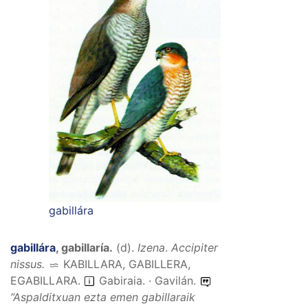
gabillára
gabillára
,
gabillaría
.
(
d
).
Izena
.
Accipiter
nissus.
KABILLARA, GABILLERA,
EGABILLARA
.
Gabiraia. · Gavilán.
“
Aspalditxuan ezta emen gabillaraik