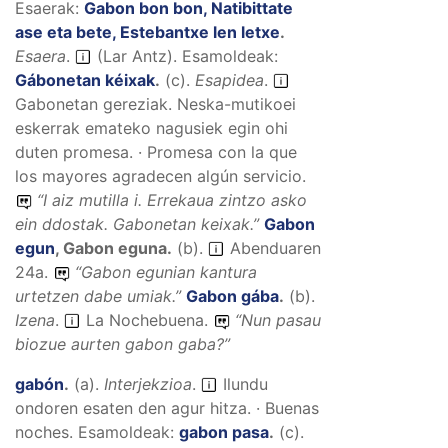
Esaerak:
Gabon bon bon, Natibittate
ase eta bete, Estebantxe len letxe
.
Esaera
.
(Lar Antz).
Esamoldeak:
Gábonetan kéixak
.
(
c
).
Esapidea
.
Gabonetan gereziak. Neska-mutikoei
eskerrak emateko nagusiek egin ohi
duten promesa. · Promesa con la que
los mayores agradecen algún servicio.
“
I aiz mutilla i. Errekaua zintzo asko
ein ddostak. Gabonetan keixak.
”
Gabon
egun
,
Gabon eguna
.
(
b
).
Abenduaren
24a.
“
Gabon egunian kantura
urtetzen dabe umiak
.”
Gabon gába
.
(
b
).
Izena
.
La Nochebuena.
“
Nun pasau
biozue aurten gabon gaba?
”
gabón
.
(
a
).
Interjekzioa
.
Ilundu
ondoren esaten den agur hitza. · Buenas
noches.
Esamoldeak:
gabon pasa
.
(
c
).