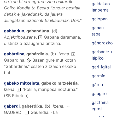
errixan bi ero egoten zien bakarrik:
galdakao
Goiko Kondia ta Beeko Kondia; bestiak
lanperna
danak e, jakedunak, da jakera
galopan
aillegatzen eztienak tunikadunak.
Don.”
ganau-
gabándun
,
gabandúna
.
(
d
).
tapa
AdjektiboaIzena
.
Gabana daramana,
gánorazko
distintzio ezaugarria antzina.
garbántzu-
gabárdina
,
gabárdinia
.
(
b
).
Izena
.
lápiko
Gabardina.
Bazen gure mutikotan
"Gabardinas" esaten zitzaion eskeko
gari-igitai
bat. .
garmín
gabeko mitxeleta
,
gabeko mitxeletia
.
gárun
Izena
.
"Polilla, mariposa nocturna."
gaugíro
(SB Eibetno)
gaztaiña
gabérdi
,
gaberdíxa
.
(
b
).
Izena
.
egósi
GAUERDI
.
Gauerdia. · La