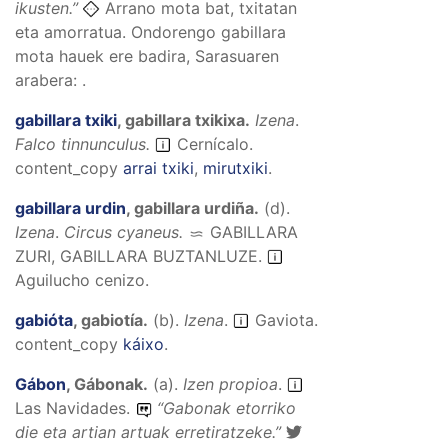
ikusten.
”
Arrano mota bat, txitatan
eta amorratua. Ondorengo gabillara
mota hauek ere badira, Sarasuaren
arabera: .
gabillara txiki
,
gabillara txikixa
.
Izena
.
Falco tinnunculus.
Cernícalo.
content_copy
arrai txiki
,
mirutxiki
.
gabillara urdin
,
gabillara urdiña
.
(
d
).
Izena
.
Circus cyaneus.
GABILLARA
ZURI, GABILLARA BUZTANLUZE
.
Aguilucho cenizo.
gabióta
,
gabiotía
.
(
b
).
Izena
.
Gaviota.
content_copy
káixo
.
Gábon
,
Gábonak
.
(
a
).
Izen propioa
.
Las Navidades.
“
Gabonak etorriko
die eta artian artuak erretiratzeke.
”