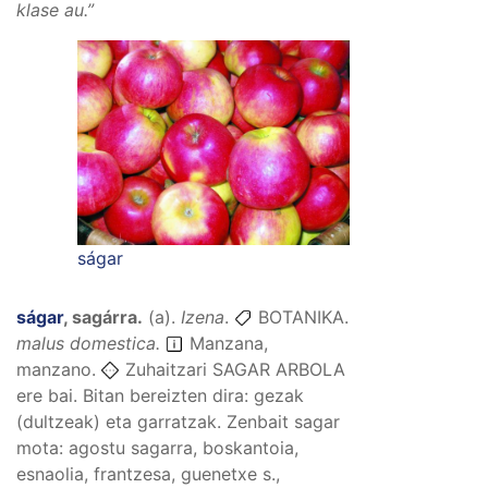
klase au.
”
ságar
ságar
,
sagárra
.
(
a
).
Izena
.
BOTANIKA.
malus domestica.
Manzana,
manzano.
Zuhaitzari SAGAR ARBOLA
ere bai. Bitan bereizten dira: gezak
(dultzeak) eta garratzak. Zenbait sagar
mota: agostu sagarra, boskantoia,
esnaolia, frantzesa, guenetxe s.,