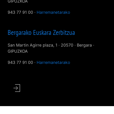
GIPUZKOA
943 77 91 00 ·
Harremanetarako
Bergarako Euskara Zerbitzua
San Martin Agirre plaza, 1 · 20570 · Bergara ·
GIPUZKOA
943 77 91 00 ·
Harremanetarako
User
account
menu