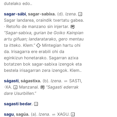
dutelako edo..
sagar-sábi
,
sagar-sabíxa
.
(
d
).
Izena
.
Sagar landarea, oraindik txertatu gabea.
· Retoño de manzano sin injertar.
“
Sagar-sabixa, gurian be Goiko Kainpian
artu giñuan; landaratarako, gero mentau
ta itteko.
Klem.”
Mintegian hartu ohi
da. Irisagarra ere erabili ohi da
eginkizun honetarako. Sagarran azixa
botatzen bok sagar-sabixa izengok eta
bestela irisagarran zera izengok. Klem..
ságasti
,
ságastixa
.
(
b
).
Izena
.
SASTI,
-XA
.
Manzanal.
“
Sagasti ederrak
dare Usurbillen.
”
sagasti bedar
.
sagu
,
sagúa
.
(
a
).
Izena
.
XAGU
.