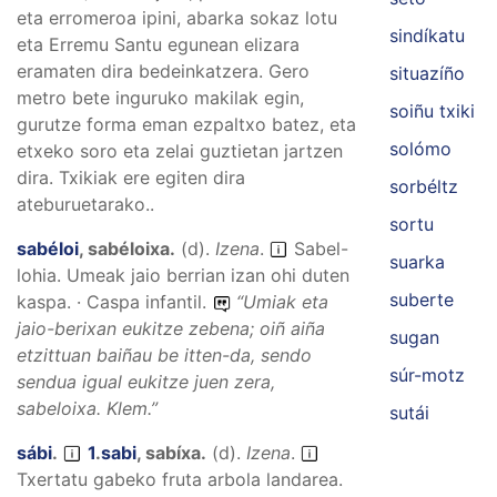
eta erromeroa ipini, abarka sokaz lotu
sindíkatu
eta Erremu Santu egunean elizara
eramaten dira bedeinkatzera. Gero
situazíño
metro bete inguruko makilak egin,
soiñu txiki
gurutze forma eman ezpaltxo batez, eta
solómo
etxeko soro eta zelai guztietan jartzen
dira. Txikiak ere egiten dira
sorbéltz
ateburuetarako..
sortu
sabéloi
,
sabéloixa
.
(
d
).
Izena
.
Sabel-
suarka
lohia. Umeak jaio berrian izan ohi duten
suberte
kaspa. · Caspa infantil.
“
Umiak eta
jaio-berixan eukitze zebena; oiñ aiña
sugan
etzittuan baiñau be itten-da, sendo
súr-motz
sendua igual eukitze juen zera,
sabeloixa.
Klem.”
sutái
sábi
.
1
.
sabi
,
sabíxa
.
(
d
).
Izena
.
Txertatu gabeko fruta arbola landarea.