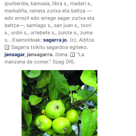
ipurberdia, kamusia, libra s., madari s.,
merkaliña, reineta zurixa eta beltza —
edo errezil edo errege sagar zurixa eta
beltza—, santiago s., san juan s., txori
s., urdin s., urtebete s., zulote s., zuma
s. .
Esamoldeak:
sagarra jo
.
(
c
).
Aditza
.
Sagarra txikitu sagardoa egiteko.
jansagar
,
jansagarra
.
Izena
.
"La
manzana de comer." (Izag Oñ).