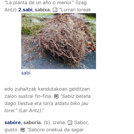
"La planta de un año o menor." (Izag
Antz)
2
.
sabi
,
sabixa
.
"Lurrari loreak
sabi
edo zuhaitzak kendutakoan gelditzen
zaion sustrai fin-fina.
“
Sabiz beteta
dago tiestua eta lurra aldatu biko jau
lorei."
(Lar Antz).”
sabóre
,
saboría
.
(
b
).
Izena
.
Sabor,
gusto.
“
Sabore onekua da sagar