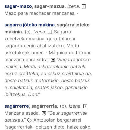
sagar-mazo
,
sagar-mazua
.
Izena
.
Mazo para machacar manzanas. ·
sagárra jóteko mákina
,
sagárra jóteko
mákinia
.
(
c
).
Izena
.
Sagarra
xehetzeko makina, gero tolarean
sagardoa egin ahal izateko. Modu
askotakoak omen. · Máquina de triturar
manzana para sidra.
“
Sagarra joteko
makinia. Modu askotarakoak: batzuk
eskuz eraitteko, au eskuz eraittekua da,
beste batzuk motorrakin, beste batzuk
e malakataia, esaten jakon, ganauakin
ibiltzekua.
Don.”
sagárrerre
,
sagárrerria
.
(
b
).
Izena
.
Manzana asada.
“
Gaur sagarrerriak
dauzkau.
”
Antzuolan bergararrei
"sagarrerriak" deitzen diete, haize asko