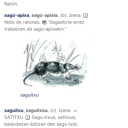
Ratón.
sagú-apixa
,
sagú-apixia
.
(
b
).
Izena
.
Nido de ratones.
“
Segadoria errez
trabatzen da sagu-apixekin.
”
saguítxu
saguítxu
,
saguitxúa
.
(
c
).
Izena
.
SATITXU
.
Sagu-itxua, satitxua;
belardietan ibiltzen den sagu txiki