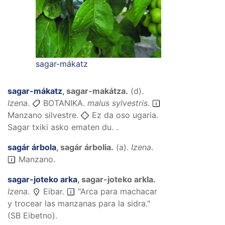
sagar-mákatz
sagar-mákatz
,
sagar-makátza
.
(
d
).
Izena
.
BOTANIKA.
malus sylvestris.
Manzano silvestre.
Ez da oso ugaria.
Sagar txiki asko ematen du. .
sagár árbola
,
sagár árbolia
.
(
a
).
Izena
.
Manzano.
sagar-joteko arka
,
sagar-joteko arkIa
.
Izena
.
Eibar.
"Arca para machacar
y trocear las manzanas para la sidra."
(SB Eibetno).