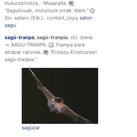
muturzorrotza. · Musaraña.
“
Saguitxuak, muturluze orrek.
Klem.”
Sin. satero (Eib.)..
content_copy
sator-
sagu
.
sagú-tranpa
,
sagú-tranpia
.
(
b
).
Izena
.
XAGU-TRANPA
.
Trampa para
atrapar ratones.
“
Erosizu Erratzunian
sagu-tranpia.
”
sagúzar