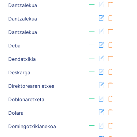
Dantzalekua
Dantzalekua
Dantzalekua
Deba
Dendatxikia
Deskarga
Direktorearen etxea
Doblonaretxeta
Dolara
Domingotxikianekoa