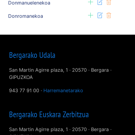
Donmanuelenekoa
Donromanekoa
Bergarako Udala
San Martin Agirre plaza, 1 · 20570 · Bergara ·
GIPUZKOA
943 77 91 00 ·
Harremanetarako
Bergarako Euskara Zerbitzua
San Martin Agirre plaza, 1 · 20570 · Bergara ·