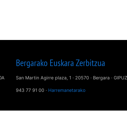
Bergarako Euskara Zerbitzua
KOA
San Martin Agirre plaza, 1 · 20570 · Bergara · GIP
943 77 91 00 ·
Harremanetarako