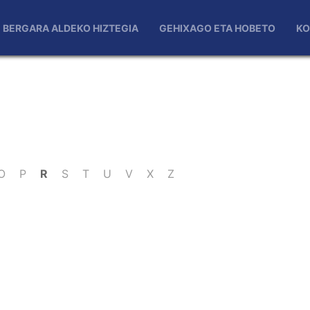
BERGARA ALDEKO HIZTEGIA
GEHIXAGO ETA HOBETO
KO
O
P
R
S
T
U
V
X
Z