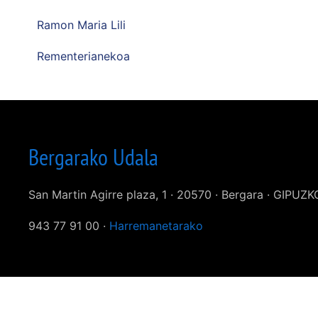
Ramon Maria Lili
Rementerianekoa
Bergarako Udala
San Martin Agirre plaza, 1 · 20570 · Bergara · GIPUZ
943 77 91 00 ·
Harremanetarako