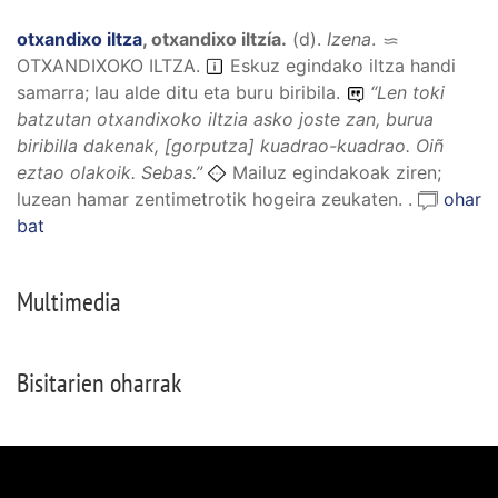
otxandixo iltza
,
otxandixo iltzía
.
(
d
).
Izena
.
OTXANDIXOKO ILTZA
.
Eskuz egindako iltza handi
samarra; lau alde ditu eta buru biribila.
“
Len toki
batzutan otxandixoko iltzia asko joste zan, burua
biribilla dakenak, [gorputza] kuadrao-kuadrao. Oiñ
eztao olakoik
. Sebas.”
Mailuz egindakoak ziren;
luzean hamar zentimetrotik hogeira zeukaten. .
ohar
bat
Multimedia
Bisitarien oharrak