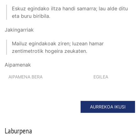
Eskuz egindako iltza handi samarra; lau alde ditu
eta buru biribila.
Jakingarriak
Mailuz egindakoak ziren; luzean hamar
zentimetrotik hogeira zeukaten.
Aipamenak
AIPAMENA BERA
EGILEA
AURREKOA IKUSI
Laburpena