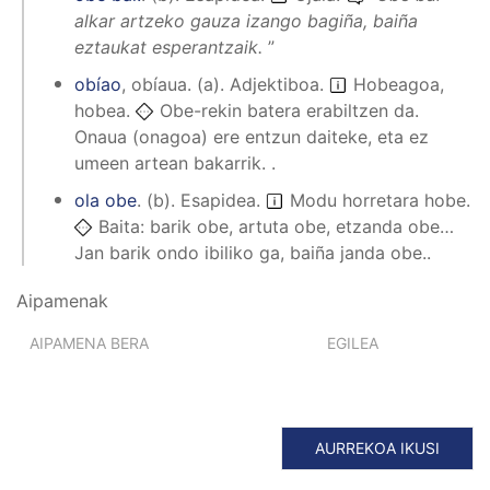
alkar artzeko gauza izango bagiña, baiña
eztaukat esperantzaik.
”
obíao
,
obíaua
.
(
a
).
Adjektiboa
.
Hobeagoa,
hobea.
Obe-rekin batera erabiltzen da.
Onaua (onagoa) ere entzun daiteke, eta ez
umeen artean bakarrik. .
ola obe
.
(
b
).
Esapidea
.
Modu horretara hobe.
Baita: barik obe, artuta obe, etzanda obe…
Jan barik ondo ibiliko ga, baiña janda obe..
Aipamenak
AIPAMENA BERA
EGILEA
AURREKOA IKUSI