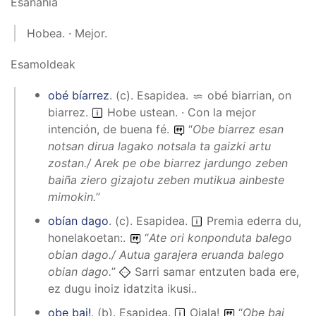
Esanahia
Hobea. · Mejor.
Esamoldeak
obé bíarrez
.
(
c
).
Esapidea
.
obé biarrian, on
biarrez
.
Hobe ustean. · Con la mejor
intención, de buena fé.
“
Obe biarrez esan
notsan dirua lagako notsala ta gaizki artu
zostan./ Arek pe obe biarrez jardungo zeben
baiña ziero gizajotu zeben mutikua ainbeste
mimokin.
”
obían dago
.
(
c
).
Esapidea
.
Premia ederra du,
honelakoetan:.
“
Ate ori konponduta balego
obian dago./ Autua garajera eruanda balego
obian dago.
”
Sarri samar entzuten bada ere,
ez dugu inoiz idatzita ikusi..
obe bai!
.
(
b
).
Esapidea
.
Ojala!
“
Obe bai