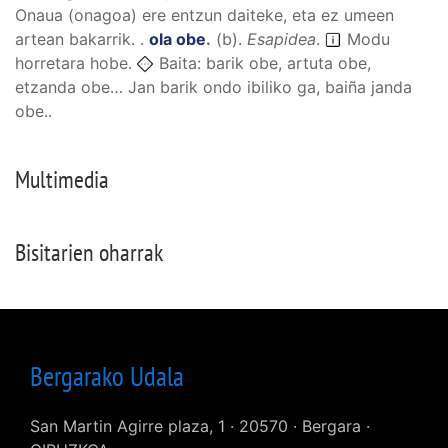
Onaua (onagoa) ere entzun daiteke, eta ez umeen
artean bakarrik. .
ola obe
.
(
b
).
Esapidea
.
Modu
horretara hobe.
Baita: barik obe, artuta obe,
etzanda obe… Jan barik ondo ibiliko ga, baiña janda
obe..
Multimedia
Bisitarien oharrak
Bergarako Udala
San Martin Agirre plaza, 1 · 20570 · Bergara ·