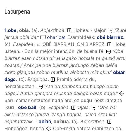
Laburpena
1
.
obe
,
obía
.
(
a
).
Adjektiboa
.
Hobea. · Mejor.
“
Zure
jertsia obia da.
”
ohar bat
Esamoldeak:
obé bíarrez
.
(
c
).
Esapidea
.
OBÉ BIARRIAN, ON BIARREZ
.
Hobe
ustean. · Con la mejor intención, de buena fé.
“
Obe
biarrez esan notsan dirua lagako notsala ta gaizki artu
zostan./ Arek pe obe biarrez jardungo zeben baiña
ziero gizajotu zeben mutikua ainbeste mimokin.
”
obían
dago
.
(
c
).
Esapidea
.
Premia ederra du,
honelakoetan:.
“
Ate ori konponduta balego obian
dago./ Autua garajera eruanda balego obian dago.
”
Sarri samar entzuten bada ere, ez dugu inoiz idatzita
ikusi..
obe bai!
.
(
b
).
Esapidea
.
Ojala!
“
Obe bai
alkar artzeko gauza izango bagiña, baiña eztaukat
esperantzaik.
”
obíao
,
obíaua
.
(
a
).
Adjektiboa
.
Hobeagoa, hobea.
Obe-rekin batera erabiltzen da.