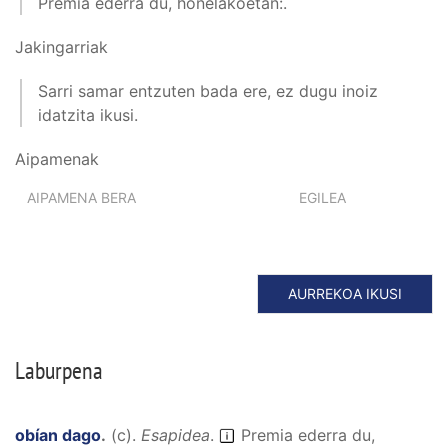
Premia ederra du, honelakoetan:.
Jakingarriak
Sarri samar entzuten bada ere, ez dugu inoiz
idatzita ikusi.
Aipamenak
AIPAMENA BERA
EGILEA
AURREKOA IKUSI
Laburpena
obían dago
.
(
c
).
Esapidea
.
Premia ederra du,