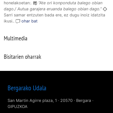
honelakoetan:.
“
Ate ori konponduta balego obian
dago./ Autua garajera eruanda balego obian dago.
”
Sarri samar entzuten bada ere, ez dugu inoiz idatzita
ikusi..
ohar bat
Multimedia
Bisitarien oharrak
Bergarako Udala
San Martin Agirre plaza, 1 · 20570 · Bergara ·
GIPUZKOA