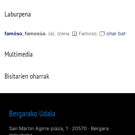
Laburpena
famóso
,
famosúa
.
(
a
).
Izena
.
Famoso.
ohar bat
Multimedia
Bisitarien oharrak
Bergarako Udala
San Martin Agirre plaza, 1 · 20570 · Bergara ·