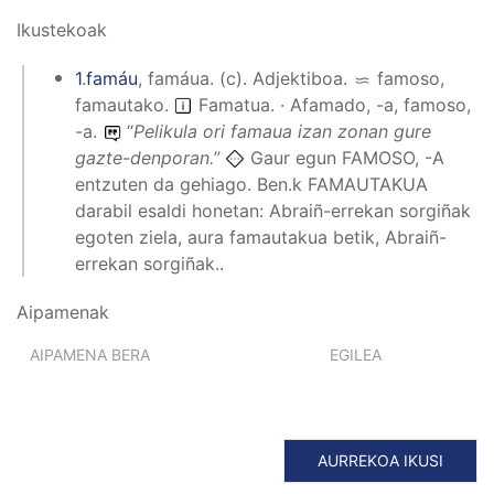
Ikustekoak
1
.
famáu
,
famáua
.
(
c
).
Adjektiboa
.
famoso,
famautako
.
Famatua. · Afamado, -a, famoso,
-a.
“
Pelikula ori famaua izan zonan gure
gazte-denporan.
”
Gaur egun FAMOSO, -A
entzuten da gehiago. Ben.k FAMAUTAKUA
darabil esaldi honetan: Abraiñ-errekan sorgiñak
egoten ziela, aura famautakua betik, Abraiñ-
errekan sorgiñak..
Aipamenak
AIPAMENA BERA
EGILEA
AURREKOA IKUSI