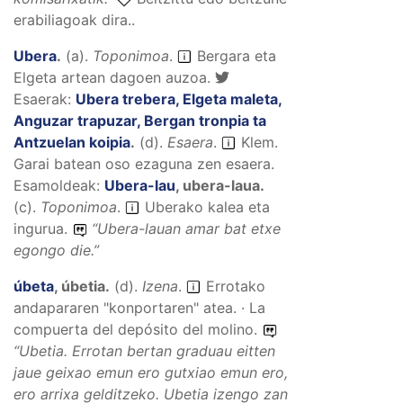
erabiliagoak dira..
Ubera
.
(
a
).
Toponimoa
.
Bergara eta
Elgeta artean dagoen auzoa.
Esaerak:
Ubera trebera, Elgeta maleta,
Anguzar trapuzar, Bergan tronpia ta
Antzuelan koipia
.
(
d
).
Esaera
.
Klem.
Garai batean oso ezaguna zen esaera.
Esamoldeak:
Ubera-lau
,
ubera-laua
.
(
c
).
Toponimoa
.
Uberako kalea eta
ingurua.
“
Ubera-lauan amar bat etxe
egongo die.
”
úbeta
,
úbetia
.
(
d
).
Izena
.
Errotako
andapararen "konportaren" atea. · La
compuerta del depósito del molino.
“
Ubetia. Errotan bertan graduau eitten
jaue geixao emun ero gutxiao emun ero,
ero arrixa gelditzeko. Ubetia izengo zan