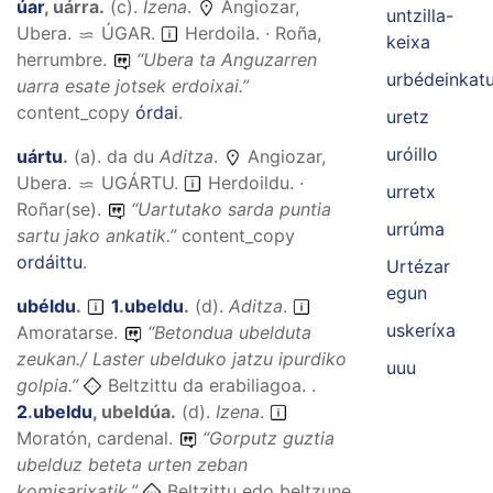
úar
,
uárra
.
(
c
).
Izena
.
Angiozar,
untzilla-
Ubera.
ÚGAR
.
Herdoila. · Roña,
keixa
herrumbre.
“
Ubera ta Anguzarren
urbédeinkat
uarra esate jotsek erdoixai.
”
content_copy
órdai
.
uretz
uróillo
uártu
.
(
a
).
da du
Aditza
.
Angiozar,
Ubera.
UGÁRTU
.
Herdoildu. ·
urretx
Roñar(se).
“
Uartutako sarda puntia
urrúma
sartu jako ankatik.
”
content_copy
ordáittu
.
Urtézar
egun
ubéldu
.
1
.
ubeldu
.
(
d
).
Aditza
.
uskeríxa
Amoratarse.
“
Betondua ubelduta
zeukan./ Laster ubelduko jatzu ipurdiko
uuu
golpia.
”
Beltzittu da erabiliagoa. .
2
.
ubeldu
,
ubeldúa
.
(
d
).
Izena
.
Moratón, cardenal.
“
Gorputz guztia
ubelduz beteta urten zeban
komisarixatik.
”
Beltzittu edo beltzune