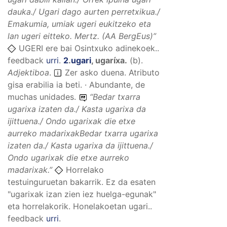
dauka./ Ugari dago aurten perretxikua./
Emakumia, umiak ugeri eukitzeko eta
lan ugeri eitteko.
Mertz. (AA BergEus)”
UGERI ere bai Osintxuko adinekoek..
feedback
urri
.
2
.
ugari
,
ugaríxa
.
(
b
).
Adjektiboa
.
Zer asko duena. Atributo
gisa erabilia ia beti. · Abundante, de
muchas unidades.
“
Bedar txarra
ugarixa izaten da./ Kasta ugarixa da
ijittuena./ Ondo ugarixak die etxe
aurreko madarixakBedar txarra ugarixa
izaten da./ Kasta ugarixa da ijittuena./
Ondo ugarixak die etxe aurreko
madarixak.
”
Horrelako
testuinguruetan bakarrik. Ez da esaten
"ugarixak izan zien iez huelga-egunak"
eta horrelakorik. Honelakoetan ugari..
feedback
urri
.