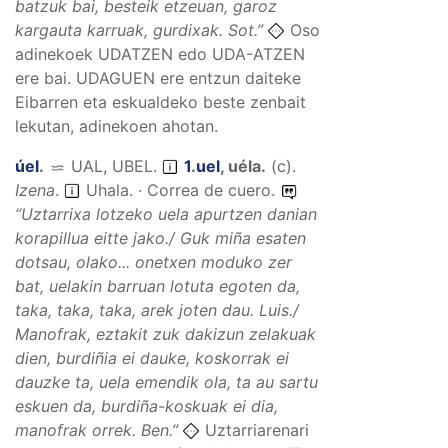
batzuk bai, besteik etzeuan, garoz
kargauta karruak, gurdixak.
Sot.”
Oso
adinekoek UDATZEN edo UDA-ATZEN
ere bai. UDAGUEN ere entzun daiteke
Eibarren eta eskualdeko beste zenbait
lekutan, adinekoen ahotan.
úel
.
UAL, UBEL
.
1
.
uel
,
uéla
.
(
c
).
Izena
.
Uhala. · Correa de cuero.
“
Uztarrixa lotzeko uela apurtzen danian
korapillua eitte jako./ Guk miña esaten
dotsau, olako... onetxen moduko zer
bat, uelakin barruan lotuta egoten da,
taka, taka, taka, arek joten dau.
Luis./
Manofrak, eztakit zuk dakizun zelakuak
dien, burdiñia ei dauke, koskorrak ei
dauzke ta, uela emendik ola, ta au sartu
eskuen da, burdiña-koskuak ei dia,
manofrak orrek.
Ben.”
Uztarriarenari