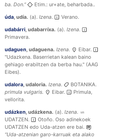
ba.
Don.”
Etim.: ur+ate, beharbada..
úda
,
udía
.
(
a
).
Izena
.
Verano.
udabárri
,
udabarríxa
.
(
a
).
Izena
.
Primavera.
udaguen
,
udaguena
.
Izena
.
Eibar.
"Udazkena. Baserrietan kalean baino
gehiago erabiltzen da berba hau." (AAG
Eibes).
udalora
,
udaloria
.
Izena
.
BOTANIKA.
primula vulgaris.
Eibar.
Primula,
vellorita.
udázken
,
udázkena
.
(
a
).
Izena
.
UDATZEN
.
Otoño. Oso adinekoek
UDATZEN edo Uda-atzen ere bai.
“
Uda-atzenian garo-karruak eta alako