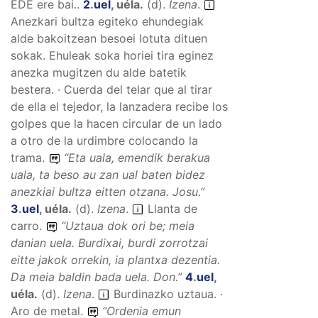
EDE ere bai..
2
.
uel
,
uéla
.
(
d
).
Izena
.
Anezkari bultza egiteko ehundegiak
alde bakoitzean besoei lotuta dituen
sokak. Ehuleak soka horiei tira eginez
anezka mugitzen du alde batetik
bestera. · Cuerda del telar que al tirar
de ella el tejedor, la lanzadera recibe los
golpes que la hacen circular de un lado
a otro de la urdimbre colocando la
trama.
“
Eta uala, emendik berakua
uala, ta beso au zan ual baten bidez
anezkiai bultza eitten otzana.
Josu.”
3
.
uel
,
uéla
.
(
d
).
Izena
.
Llanta de
carro.
“
Uztaua dok ori be; meia
danian uela. Burdixai, burdi zorrotzai
eitte jakok orrekin, ia plantxa dezentia.
Da meia baldin bada uela.
Don.”
4
.
uel
,
uéla
.
(
d
).
Izena
.
Burdinazko uztaua. ·
Aro de metal.
“
Ordenia emun