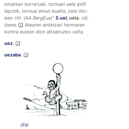
otxanian borreruak, tornuan uela ipiñi
lepotik, tornuai emun buelta, zela itto-
ben.
Hil. (AA BergEus)”
5
.
uel
,
uéla
.
(
d
).
Izena
.
Atearen ardatzari hormaren
kontra eusten dion altzairuzko xafla.
uez
.
uezaba
.
úfal