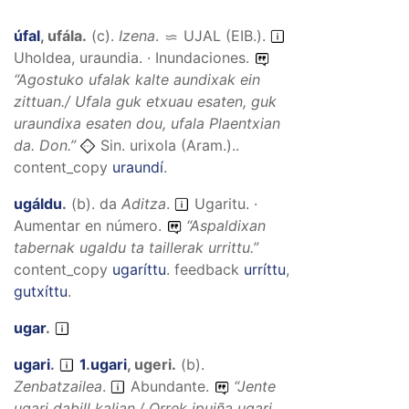
úfal
,
ufála
.
(
c
).
Izena
.
UJAL (EIB.)
.
Uholdea, uraundia. · Inundaciones.
“
Agostuko ufalak kalte aundixak ein
zittuan./ Ufala guk etxuau esaten, guk
uraundixa esaten dou, ufala Plaentxian
da.
Don.”
Sin. urixola (Aram.)..
content_copy
uraundí
.
ugáldu
.
(
b
).
da
Aditza
.
Ugaritu. ·
Aumentar en número.
“
Aspaldixan
tabernak ugaldu ta taillerak urrittu.
”
content_copy
ugaríttu
.
feedback
urríttu
,
gutxíttu
.
ugar
.
ugari
.
1
.
ugari
,
ugeri
.
(
b
).
Zenbatzailea
.
Abundante.
“
Jente
ugari dabill kalian./ Orrek ipuiña ugari