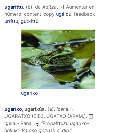
ugaríttu
.
(
b
).
da
Aditza
.
Aumentar en
número.
content_copy
ugáldu
.
feedback
urríttu
,
gutxíttu
.
ugaríxo
ugaríxo
,
ugarixúa
.
(
a
).
Izena
.
UGARATXO (EIB.), UGATXO (ARAM.)
.
Igela. · Rana.
“
Probaittuzu ugarixo-
ankak? Ba oso gozuak ei die.
”