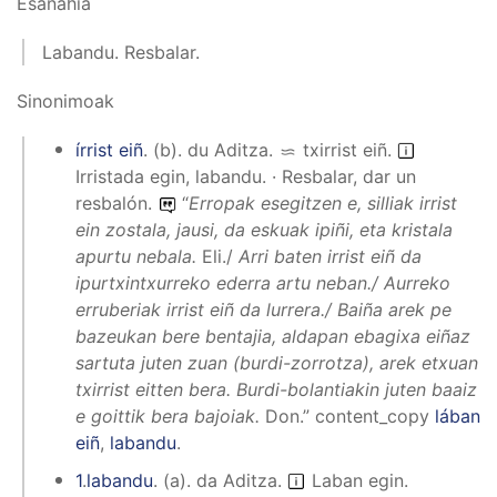
Esanahia
Labandu. Resbalar.
Sinonimoak
írrist eiñ
.
(
b
).
du
Aditza
.
txirrist eiñ
.
Irristada egin, labandu. · Resbalar, dar un
resbalón.
“
Erropak esegitzen e, silliak irrist
ein zostala, jausi, da eskuak ipiñi, eta kristala
apurtu nebala.
Eli./
Arri baten irrist eiñ da
ipurtxintxurreko ederra artu neban./ Aurreko
erruberiak irrist eiñ da lurrera./ Baiña arek pe
bazeukan bere bentajia, aldapan ebagixa eiñaz
sartuta juten zuan (burdi-zorrotza), arek etxuan
txirrist eitten bera. Burdi-bolantiakin juten baaiz
e goittik bera bajoiak.
Don.”
content_copy
lában
eiñ
,
labandu
.
1
.
labandu
.
(
a
).
da
Aditza
.
Laban egin.