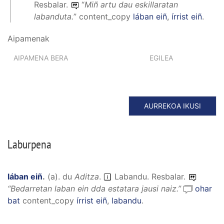
Resbalar.
“
Miñ artu dau eskillaratan
labanduta.
”
content_copy
lában eiñ
,
írrist eiñ
.
Aipamenak
AIPAMENA BERA
EGILEA
AURREKOA IKUSI
Laburpena
lában eiñ
.
(
a
).
du
Aditza
.
Labandu. Resbalar.
“
Bedarretan laban ein dda estatara jausi naiz.
”
ohar
bat
content_copy
írrist eiñ
,
labandu
.