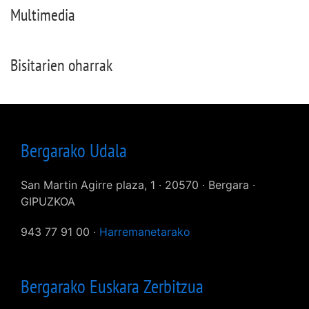
Multimedia
Bisitarien oharrak
Bergarako Udala
San Martin Agirre plaza, 1 · 20570 · Bergara ·
GIPUZKOA
943 77 91 00 ·
Harremanetarako
Bergarako Euskara Zerbitzua