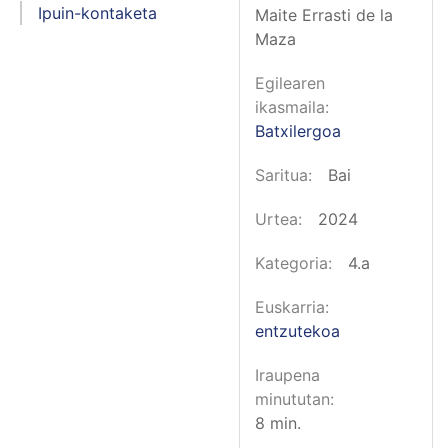
Ipuin-kontaketa
Maite Errasti de la
Maza
Egilearen
ikasmaila
Batxilergoa
Saritua
Bai
Urtea
2024
Kategoria
4.a
Euskarria
entzutekoa
Iraupena
minututan
8 min.