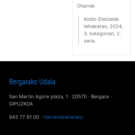
Oharrak
Koldo Eleizalde
lehiaketan, 2024,
3. kategorian, 2.
saria.
Bergarako Udala
San Martin Agirre plaza, 1 · 20570 · Bergara ·
GIPUZKOA
943 77 91 00 ·
Harremanetarako