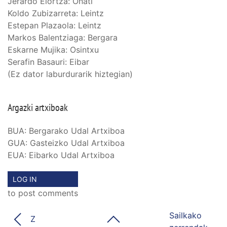
Jerardo Elortza: Oñati
Koldo Zubizarreta: Leintz
Estepan Plazaola: Leintz
Markos Balentziaga: Bergara
Eskarne Mujika: Osintxu
Serafin Basauri: Eibar
(Ez dator laburdurarik hiztegian)
Argazki artxiboak
BUA: Bergarako Udal Artxiboa
GUA: Gasteizko Udal Artxiboa
EUA: Eibarko Udal Artxiboa
LOG IN
to post comments
Sailkako
Z