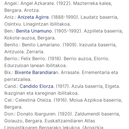
Angel.
: Angel Azkarate. (1922). Mazterreka kalea,
Bergara. Arotza.
Aniz.
:
Anizeta Agirre
. (1888-1990). Laudatz baserria,
Osintxu. Linagintzan ibilitakoa.
Ben.
:
Benita Unamuno
. (1905-1992). Azpilleta baserria,
Kokote-auzoa, Bergara.
Benito.
: Benito Lamariano. (1909). Irazusta baserria,
Antzuola. Zerraria.
Berrio.
: Felix Berrio. (1918). Berrio auzoa, Elorrio.
Edurzuloan lanean ibilitakoa.
Bix.
:
Bixente Barandiara
n. Arrasate. Errementaria eta
perratzailea.
Cand.
:
Candido Elorza
. (1917). Azula baserria, Elgeta.
Ikazginan eta kareginan ibilitakoa.
Cel.
: Celestina Oteiza. (1916). Moiua Azpikoa baserria,
Bergara.
Don.
: Donato Ibarguren. (1920). Zaldumendi baserria,
Goiauzo, Bergara. Euskaltzaindiaren Atlas
Linguistikoaren Bergarako lekukoa. (Argazkia