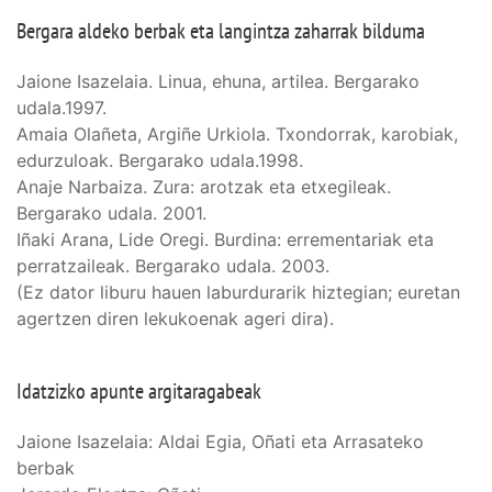
Bergara aldeko berbak eta langintza zaharrak bilduma
Jaione Isazelaia. Linua, ehuna, artilea. Bergarako
udala.1997.
Amaia Olañeta, Argiñe Urkiola. Txondorrak, karobiak,
edurzuloak. Bergarako udala.1998.
Anaje Narbaiza. Zura: arotzak eta etxegileak.
Bergarako udala. 2001.
Iñaki Arana, Lide Oregi. Burdina: errementariak eta
perratzaileak. Bergarako udala. 2003.
(Ez dator liburu hauen laburdurarik hiztegian; euretan
agertzen diren lekukoenak ageri dira).
Idatzizko apunte argitaragabeak
Jaione Isazelaia: Aldai Egia, Oñati eta Arrasateko
berbak