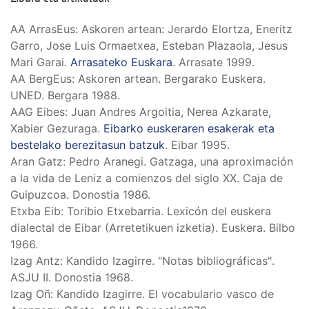
AA ArrasEus: Askoren artean: Jerardo Elortza, Eneritz
Garro, Jose Luis Ormaetxea, Esteban Plazaola, Jesus
Mari Garai.
Arrasateko Euskara
. Arrasate 1999.
AA BergEus: Askoren artean. Bergarako Euskera.
UNED. Bergara 1988.
AAG Eibes: Juan Andres Argoitia, Nerea Azkarate,
Xabier Gezuraga.
Eibarko euskeraren esakerak eta
bestelako berezitasun batzuk
. Eibar 1995.
Aran Gatz: Pedro Aranegi. Gatzaga, una aproximación
a la vida de Leniz a comienzos del siglo XX. Caja de
Guipuzcoa. Donostia 1986.
Etxba Eib: Toribio Etxebarria. Lexicón del euskera
dialectal de Eibar (Arretetikuen izketia). Euskera. Bilbo
1966.
Izag Antz: Kandido Izagirre. "Notas bibliográficas".
ASJU II. Donostia 1968.
Izag Oñ: Kandido Izagirre. El vocabulario vasco de