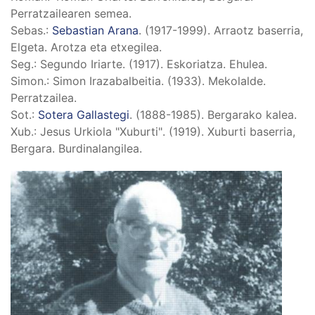
Perratzailearen semea.
Sebas.
:
Sebastian Arana
. (1917-1999). Arraotz baserria,
Elgeta. Arotza eta etxegilea.
Seg.
: Segundo Iriarte. (1917). Eskoriatza. Ehulea.
Simon.
: Simon Irazabalbeitia. (1933). Mekolalde.
Perratzailea.
Sot.
:
Sotera Gallastegi
. (1888-1985). Bergarako kalea.
Xub.
: Jesus Urkiola "Xuburti". (1919). Xuburti baserria,
Bergara. Burdinalangilea.