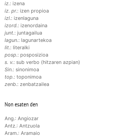
iz.
: izena
iz. pr.
: izen propioa
izl.
: izenlaguna
izord.
: izenordaina
junt.
: juntagailua
lagun.
: lagunartekoa
lit.
: literalki
posp.
: posposizioa
s. v.
: sub verbo (hitzaren azpian)
Sin.
: sinonimoa
top.
: toponimoa
zenb.
: zenbatzailea
Non esaten den
Ang.: Angiozar
Antz.: Antzuola
Aram.: Aramaio