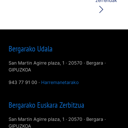
zerrendak
Bergarako Udala
San Martin Agirre plaza, 1 · 20570 · Bergara ·
GIPUZKOA
943 77 91 00 ·
Harremanetarako
Bergarako Euskara Zerbitzua
San Martin Agirre plaza, 1 · 20570 · Bergara ·
GIPUZKOA