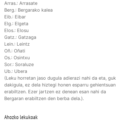
Arras.: Arrasate
Berg.: Bergarako kalea
Eib.: Eibar
Elg.: Elgeta
Elos.: Elosu
Gatz.: Gatzaga
Lein.: Leintz
Oñ.: Oñati
Os.: Osintxu
Sor.: Soraluze
Ub.: Ubera
(Leku horretan jaso dugula adierazi nahi da eta, guk
dakigula, ez dela hiztegi honen esparru gehientsuan
erabiltzen. Ezer jartzen ez denean esan nahi da
Bergaran erabiltzen den berba dela.).
Ahozko lekukoak