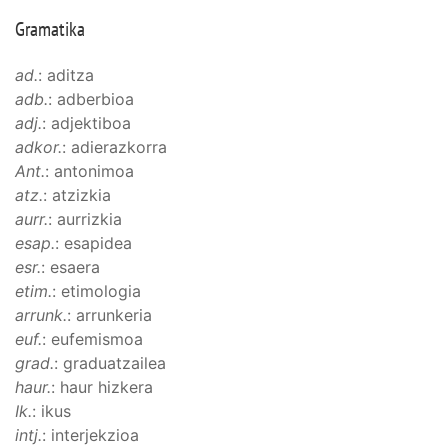
Gramatika
ad.
: aditza
adb.
: adberbioa
adj.
: adjektiboa
adkor.
: adierazkorra
Ant.
: antonimoa
atz.
: atzizkia
aurr.
: aurrizkia
esap.
: esapidea
esr.
: esaera
etim.
: etimologia
arrunk.
: arrunkeria
euf.
: eufemismoa
grad.
: graduatzailea
haur.
: haur hizkera
Ik.
: ikus
intj.
: interjekzioa