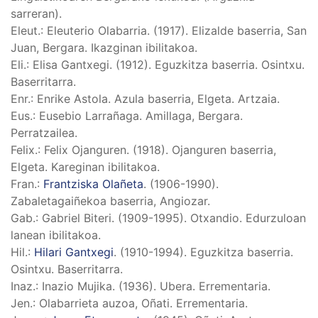
sarreran).
Eleut.
: Eleuterio Olabarria. (1917). Elizalde baserria, San
Juan, Bergara. Ikazginan ibilitakoa.
Eli.
: Elisa Gantxegi. (1912). Eguzkitza baserria. Osintxu.
Baserritarra.
Enr.
: Enrike Astola. Azula baserria, Elgeta. Artzaia.
Eus.
: Eusebio Larrañaga. Amillaga, Bergara.
Perratzailea.
Felix.
: Felix Ojanguren. (1918). Ojanguren baserria,
Elgeta. Kareginan ibilitakoa.
Fran.
:
Frantziska Olañeta
. (1906-1990).
Zabaletagaiñekoa baserria, Angiozar.
Gab.
: Gabriel Biteri. (1909-1995). Otxandio. Edurzuloan
lanean ibilitakoa.
Hil.
:
Hilari Gantxegi
. (1910-1994). Eguzkitza baserria.
Osintxu. Baserritarra.
Inaz.
: Inazio Mujika. (1936). Ubera. Errementaria.
Jen.
: Olabarrieta auzoa, Oñati. Errementaria.