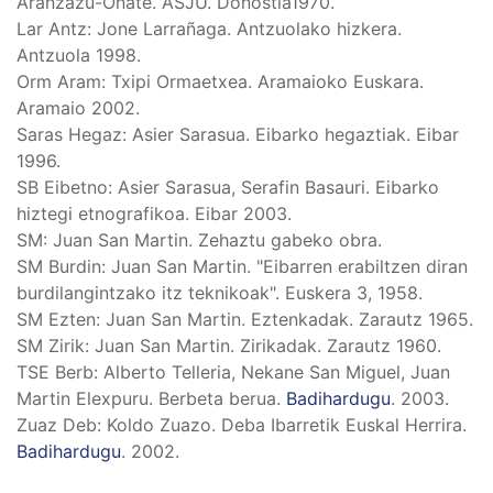
Aranzazu-Oñate. ASJU. Donostia1970.
Lar Antz: Jone Larrañaga. Antzuolako hizkera.
Antzuola 1998.
Orm Aram: Txipi Ormaetxea. Aramaioko Euskara.
Aramaio 2002.
Saras Hegaz: Asier Sarasua. Eibarko hegaztiak. Eibar
1996.
SB Eibetno: Asier Sarasua, Serafin Basauri. Eibarko
hiztegi etnografikoa. Eibar 2003.
SM: Juan San Martin. Zehaztu gabeko obra.
SM Burdin: Juan San Martin. "Eibarren erabiltzen diran
burdilangintzako itz teknikoak". Euskera 3, 1958.
SM Ezten: Juan San Martin. Eztenkadak. Zarautz 1965.
SM Zirik: Juan San Martin. Zirikadak. Zarautz 1960.
TSE Berb: Alberto Telleria, Nekane San Miguel, Juan
Martin Elexpuru. Berbeta berua.
Badihardugu
. 2003.
Zuaz Deb: Koldo Zuazo. Deba Ibarretik Euskal Herrira.
Badihardugu
. 2002.