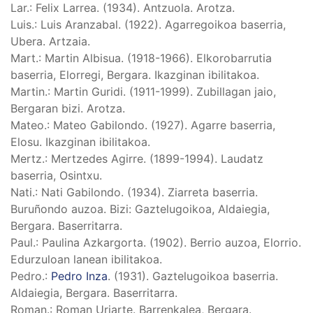
Lar.
: Felix Larrea. (1934). Antzuola. Arotza.
Luis.
: Luis Aranzabal. (1922). Agarregoikoa baserria,
Ubera. Artzaia.
Mart.
: Martin Albisua. (1918-1966). Elkorobarrutia
baserria, Elorregi, Bergara. Ikazginan ibilitakoa.
Martin.
: Martin Guridi. (1911-1999). Zubillagan jaio,
Bergaran bizi. Arotza.
Mateo.
: Mateo Gabilondo. (1927). Agarre baserria,
Elosu. Ikazginan ibilitakoa.
Mertz.
: Mertzedes Agirre. (1899-1994). Laudatz
baserria, Osintxu.
Nati.
: Nati Gabilondo. (1934). Ziarreta baserria.
Buruñondo auzoa. Bizi: Gaztelugoikoa, Aldaiegia,
Bergara. Baserritarra.
Paul.
: Paulina Azkargorta. (1902). Berrio auzoa, Elorrio.
Edurzuloan lanean ibilitakoa.
Pedro.
:
Pedro Inza
. (1931). Gaztelugoikoa baserria.
Aldaiegia, Bergara. Baserritarra.
Roman.
: Roman Uriarte. Barrenkalea, Bergara.