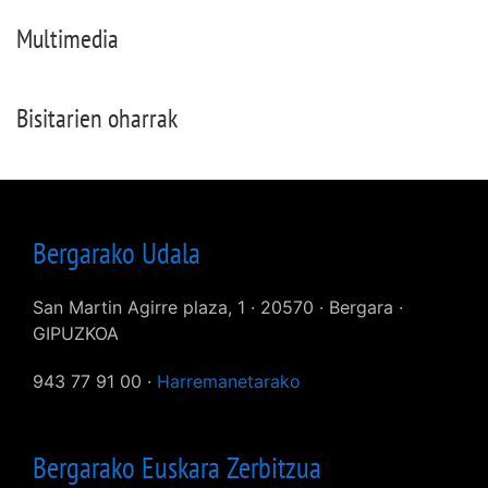
Multimedia
Bisitarien oharrak
Bergarako Udala
San Martin Agirre plaza, 1 · 20570 · Bergara ·
GIPUZKOA
943 77 91 00 ·
Harremanetarako
Bergarako Euskara Zerbitzua