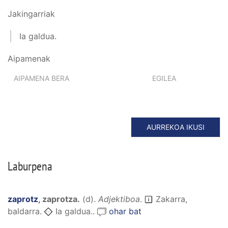
Jakingarriak
Ia galdua.
Aipamenak
AIPAMENA BERA
EGILEA
AURREKOA IKUSI
Laburpena
zaprotz
,
zaprotza
.
(
d
).
Adjektiboa
.
Zakarra,
baldarra.
Ia galdua..
ohar bat