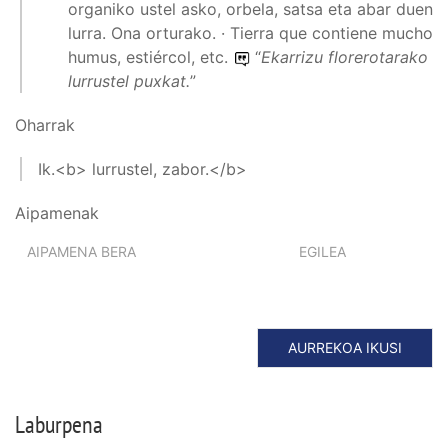
organiko ustel asko, orbela, satsa eta abar duen
lurra. Ona orturako. · Tierra que contiene mucho
humus, estiércol, etc.
“
Ekarrizu florerotarako
lurrustel puxkat.
”
Oharrak
Ik.<b> lurrustel, zabor.</b>
Aipamenak
AIPAMENA BERA
EGILEA
AURREKOA IKUSI
Laburpena