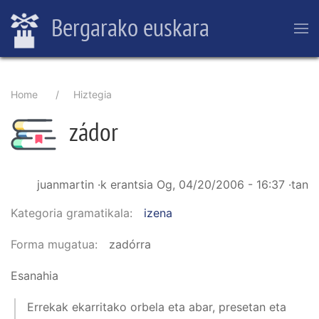
Skip
Bergarako euskara
to
main
content
Breadcrumb
Home
Hiztegia
zádor
juanmartin
·k erantsia
Og, 04/20/2006 - 16:37
·tan
Kategoria gramatikala
izena
Forma mugatua
zadórra
Esanahia
Errekak ekarritako orbela eta abar, presetan eta