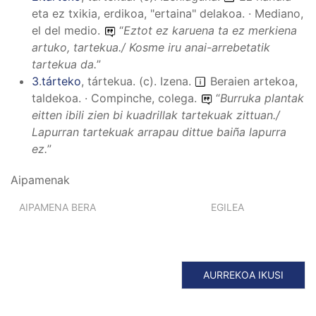
eta ez txikia, erdikoa, "ertaina" delakoa. · Mediano,
el del medio.
“
Eztot ez karuena ta ez merkiena
artuko, tartekua./ Kosme iru anai-arrebetatik
tartekua da.
”
3
.
tárteko
,
tártekua
.
(
c
).
Izena
.
Beraien artekoa,
taldekoa. · Compinche, colega.
“
Burruka plantak
eitten ibili zien bi kuadrillak tartekuak zittuan./
Lapurran tartekuak arrapau dittue baiña lapurra
ez.
”
Aipamenak
AIPAMENA BERA
EGILEA
AURREKOA IKUSI