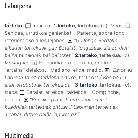
Laburpena
tárteko
.
ohar bat
1
.
tárteko
,
tártekua
.
(
b
).
Izena
.
Senidea, urrutikoa gehienbat. · Pariente, sobre todo
referiéndose a los lejanos.
“
Gu lengo Bergako
alkatian tartekuak ga./ Eztakitt lengusuak ala ze dien
baiña tartekuak bai beintzet.
”
2
.
tarteko
,
tartekua
.
(
c
).
Izenlaguna
.
Ez handia eta ez txikia, erdikoa,
"ertaina" delakoa. · Mediano, el del medio.
“
Eztot ez
karuena ta ez merkiena artuko, tartekua./ Kosme iru
anai-arrebetatik tartekua da.
”
3
.
tárteko
,
tártekua
.
(
c
).
Izena
.
Beraien artekoa, taldekoa. · Compinche,
colega.
“
Burruka plantak eitten ibili zien bi
kuadrillak tartekuak zittuan./ Lapurran tartekuak
arrapau dittue baiña lapurra ez.
”
Multimedia