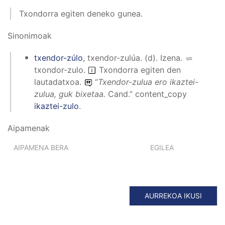
Txondorra egiten deneko gunea.
Sinonimoak
txendor-zúlo
,
txendor-zulúa
.
(
d
).
Izena
.
txondor-zulo
.
Txondorra egiten den
lautadatxoa.
“
Txendor-zulua ero ikaztei-
zulua, guk bixetaa.
Cand.”
content_copy
ikaztei-zulo
.
Aipamenak
AIPAMENA BERA
EGILEA
AURREKOA IKUSI