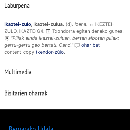
Laburpena
ikaztei-zulo
,
ikaztei-zulua
.
(
d
).
Izena
.
IKEZTEI-
ZULO, IKAZTE(G)I
.
Txondorra egiten deneko gunea.
“
Pillak einda ikaztei-zuluan, bertan albotan pillak;
gertu-gertu geo bertati.
Cand.”
ohar bat
content_copy
txendor-zúlo
.
Multimedia
Bisitarien oharrak
Bergarako Udala