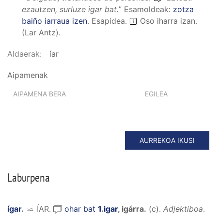
ezautzen, surluze igar bat.
”
Esamoldeak:
zotza
baiño iarraua izen
.
Esapidea
.
Oso iharra izan.
(Lar Antz).
Aldaerak
íar
Aipamenak
AIPAMENA BERA
EGILEA
AURREKOA IKUSI
Laburpena
ígar
.
ÍAR
.
ohar bat
1
.
igar
,
igárra
.
(
c
).
Adjektiboa
.