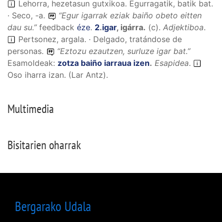
Lehorra, hezetasun gutxikoa. Egurragatik, batik bat.
· Seco, -a.
“
Egur igarrak eziak baiño obeto eitten
dau su.
”
feedback
éze
.
2
.
igar
,
igárra
.
(
c
).
Adjektiboa
.
Pertsonez, argala. · Delgado, tratándose de
personas.
“
Eztozu ezautzen, surluze igar bat.
”
Esamoldeak:
zotza baiño iarraua izen
.
Esapidea
.
Oso iharra izan. (Lar Antz).
Multimedia
Bisitarien oharrak
Bergarako Udala