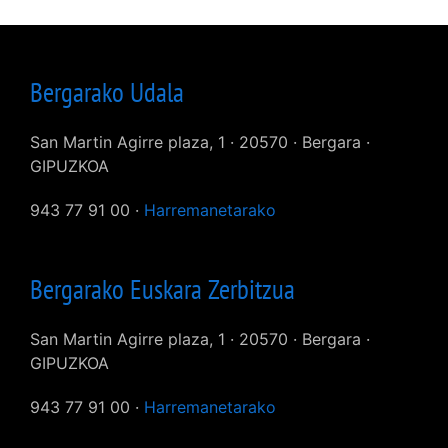
Bergarako Udala
San Martin Agirre plaza, 1 · 20570 · Bergara ·
GIPUZKOA
943 77 91 00 ·
Harremanetarako
Bergarako Euskara Zerbitzua
San Martin Agirre plaza, 1 · 20570 · Bergara ·
GIPUZKOA
943 77 91 00 ·
Harremanetarako