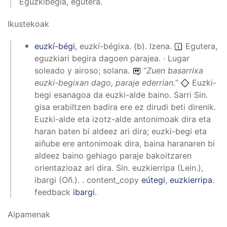
Eguzkibegia, egutera.
Ikustekoak
euzkí-bégi
,
euzkí-bégixa
.
(
b
).
Izena
.
Egutera,
eguzkiari begira dagoen parajea. · Lugar
soleado y airoso; solana.
“
Zuen basarrixa
euzki-begixan dago, paraje ederrian.
”
Euzki-
begi esanagoa da euzki-alde baino. Sarri Sin.
gisa erabiltzen badira ere ez dirudi beti direnik.
Euzki-alde eta izotz-alde antonimoak dira eta
haran baten bi aldeez ari dira; euzki-begi eta
aiñube ere antonimoak dira, baina haranaren bi
aldeez baino gehiago paraje bakoitzaren
orientazioaz ari dira. Sin. euzkierripa (Lein.),
ibargi (Oñ.). .
content_copy
eútegi
,
euzkierripa
.
feedback
ibargi
.
Aipamenak