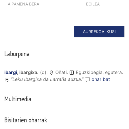
AIPAMENA BERA
EGILEA
AURREKOA IKUSI
Laburpena
ibargi
,
ibargixa
.
(
d
).
Oñati.
Eguzkibegia, egutera.
“
Leku ibargixa da Larraña auzua
.”
ohar bat
Multimedia
Bisitarien oharrak