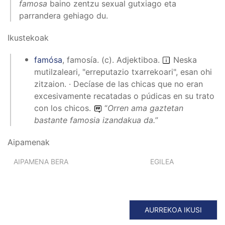
famosa
baino zentzu sexual gutxiago eta
parrandera gehiago du.
Ikustekoak
famósa
,
famosía
.
(
c
).
Adjektiboa
.
Neska
mutilzaleari, "erreputazio txarrekoari", esan ohi
zitzaion. · Decíase de las chicas que no eran
excesivamente recatadas o púdicas en su trato
con los chicos.
“
Orren ama gaztetan
bastante famosia izandakua da.
”
Aipamenak
AIPAMENA BERA
EGILEA
AURREKOA IKUSI