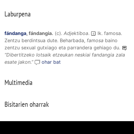
Laburpena
fándanga
,
fándangia
.
(
c
).
Adjektiboa
.
Ik. famosa.
Zentzu berdintsua dute. Beharbada,
famosa
baino
zentzu sexual gutxiago eta parrandera gehiago du.
“
Dibertitzeko lotsaik etzeukan neskiai fandangia zala
esate jakon.
”
ohar bat
Multimedia
Bisitarien oharrak