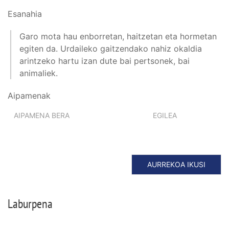
Esanahia
Garo mota hau enborretan, haitzetan eta hormetan
egiten da. Urdaileko gaitzendako nahiz okaldia
arintzeko hartu izan dute bai pertsonek, bai
animaliek.
Aipamenak
AIPAMENA BERA
EGILEA
AURREKOA IKUSI
Laburpena