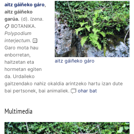
aitz gáiñeko gáro
,
aitz gáiñeko
garúa
.
(
d
).
Izena
.
BOTANIKA.
Polypodium
interjectum.
Garo mota hau
enborretan,
aitz gáiñeko gáro
haitzetan eta
hormetan egiten
da. Urdaileko
gaitzendako nahiz okaldia arintzeko hartu izan dute
bai pertsonek, bai animaliek.
ohar bat
Multimedia