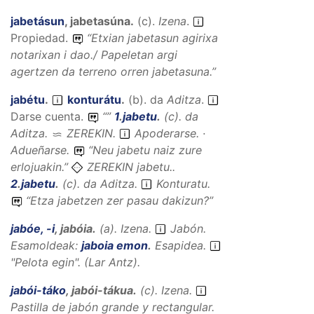
jabetásun
,
jabetasúna
.
(
c
).
Izena
.
Propiedad.
“
Etxian jabetasun agirixa
notarixan i dao./ Papeletan argi
agertzen da terreno orren jabetasuna.
”
jabétu
.
konturátu
.
(
b
).
da
Aditza
.
Darse cuenta.
“
”
1
.
jabetu
.
(
c
).
da
Aditza
.
ZEREKIN
.
Apoderarse. ·
Adueñarse.
“
Neu jabetu naiz zure
erlojuakin.
”
ZEREKIN jabetu..
2
.
jabetu
.
(
c
).
da
Aditza
.
Konturatu.
“
Etza jabetzen zer pasau dakizun?
”
jabóe, -i
,
jabóia
.
(
a
).
Izena
.
Jabón.
Esamoldeak:
jaboia emon
.
Esapidea
.
"Pelota egin". (Lar Antz).
jabói-táko
,
jabói-tákua
.
(
c
).
Izena
.
Pastilla de jabón grande y rectangular.