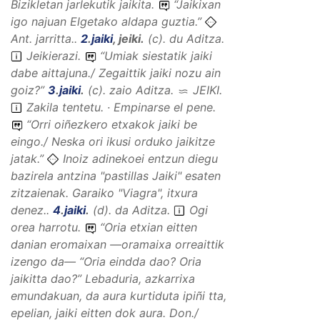
Bizikletan jarlekutik jaikita.
“
Jaikixan
igo najuan Elgetako aldapa guztia.
”
Ant. jarritta..
2
.
jaiki
,
jeiki
.
(
c
).
du
Aditza
.
Jeikierazi.
“
Umiak siestatik jaiki
dabe aittajuna./ Zegaittik jaiki nozu ain
goiz?
”
3
.
jaiki
.
(
c
).
zaio
Aditza
.
JEIKI
.
Zakila tentetu. · Empinarse el pene.
“
Orri oiñezkero etxakok jaiki be
eingo./ Neska ori ikusi orduko jaikitze
jatak.
”
Inoiz adinekoei entzun diegu
bazirela antzina "pastillas Jaiki" esaten
zitzaienak. Garaiko "Viagra", itxura
denez..
4
.
jaiki
.
(
d
).
da
Aditza
.
Ogi
orea harrotu.
“
Oria etxian eitten
danian eromaixan —oramaixa orreaittik
izengo da— “Oria eindda dao? Oria
jaikitta dao?” Lebaduria, azkarrixa
emundakuan, da aura kurtiduta ipiñi tta,
epelian, jaiki eitten dok aura.
Don./