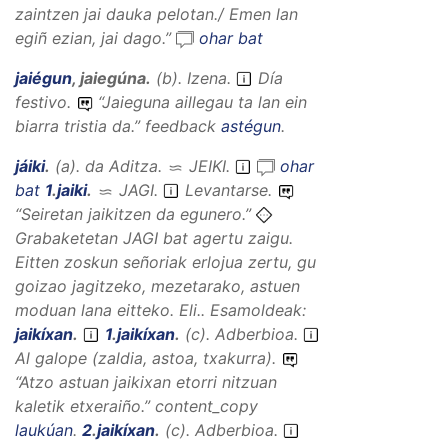
zaintzen jai dauka pelotan./ Emen lan
egiñ ezian, jai dago.
”
ohar bat
jaiégun
,
jaiegúna
.
(
b
).
Izena
.
Día
festivo.
“
Jaieguna aillegau ta lan ein
biarra tristia da.
”
feedback
astégun
.
jáiki
.
(
a
).
da
Aditza
.
JEIKI
.
ohar
bat
1
.
jaiki
.
JAGI
.
Levantarse.
“
Seiretan jaikitzen da egunero.
”
Grabaketetan JAGI bat agertu zaigu.
Eitten zoskun señoriak erlojua zertu, gu
goizao jagitzeko, mezetarako, astuen
moduan lana eitteko. Eli..
Esamoldeak:
jaikíxan
.
1
.
jaikíxan
.
(
c
).
Adberbioa
.
Al galope (zaldia, astoa, txakurra).
“
Atzo astuan jaikixan etorri nitzuan
kaletik etxeraiño
.”
content_copy
laukúan
.
2
.
jaikíxan
.
(
c
).
Adberbioa
.