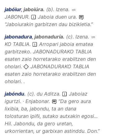
jabóiur
,
jaboiúra
.
(
b
).
Izena
.
JABONUR
.
Jaboia duen ura.
“
Jaboiurakin garbitzen dau bizikletia.
”
jabonadura
,
jabonaduría
.
(
c
).
Izena
.
KO TABLIA
.
Arropari jaboia ematea
garbitzeko. JABONADURAKO TABLIA
esaten zaio horretarako erabiltzen den
oholari.
JABONADURAKO TABLIA
esaten zaio horretarako erabiltzen den
oholari. .
jabóndu
.
(
c
).
du
Aditza
.
Jaboiaz
igurtzi. · Enjabonar.
“
Da gero aura
lixibia, ba, jabondu, ta an dana
tolosturan ipiñi, sutako autxakin egosi...
Hil.
Jabondu, da gero uretan,
urkorrientan, ur garbixan astinddu
. Don.”