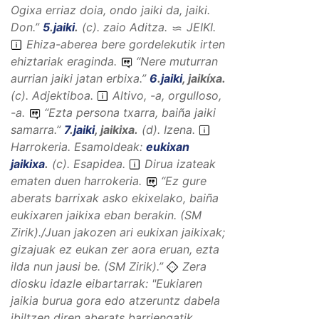
Ogixa erriaz doia, ondo jaiki da, jaiki.
Don.”
5
.
jaiki
.
(
c
).
zaio
Aditza
.
JEIKI
.
Ehiza-aberea bere gordelekutik irten
ehiztariak eraginda.
“
Nere muturran
aurrian jaiki jatan erbixa.
”
6
.
jaiki
,
jaikíxa
.
(
c
).
Adjektiboa
.
Altivo, -a, orgulloso,
-a.
“
Ezta persona txarra, baiña jaiki
samarra.
”
7
.
jaiki
,
jaikixa
.
(
d
).
Izena
.
Harrokeria.
Esamoldeak:
eukixan
jaikixa
.
(
c
).
Esapidea
.
Dirua izateak
ematen duen harrokeria.
“
Ez gure
aberats barrixak asko ekixelako, baiña
eukixaren jaikixa eban berakin.
(SM
Zirik)./
Juan jakozen ari eukixan jaikixak;
gizajuak ez eukan zer aora eruan, ezta
ilda nun jausi be.
(SM Zirik).”
Zera
diosku idazle eibartarrak: "Eukiaren
jaikia burua gora edo atzeruntz dabela
ibiltzen diren aberats barriengatik