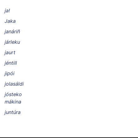
ja!
Jaka
janáriñ
járleku
jaurt
jéntill
jipói
jolasáldi
jósteko
mákina
juntúra