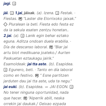
jagi
.
jái
.
1
.
jai
,
jáixak
.
(
a
).
Izena
.
Festak. ·
Fiestas.
“
Laster die Elorrixoko jaixak.
”
Pluralean ia beti. Fiesta edo festa ez
da ia sekula esaten zentzu honetan..
2
.
jai
.
(
a
).
Lanik egin behar eztako
eguna. Aditza ondoan duela erabilia. ·
Día de descanso laboral.
“
Biar jai
artu biot medikuana joateko./ Aurten
Paskuetan eztaukagu jairik.
”
Esamoldeak:
jai tta aste
.
(
b
).
Esapidea
.
Egunero, beti. · Tanto en día laboral
como en festivo.
“
Esne partitzen
jarduten dau jai tta aste, uda ta negu.
”
jai euki
.
(
b
).
Esapidea
.
JAI EGON
.
No tener ninguna oportunidad, nada
que hacer.
“
Alperrik abill, neska
orrekin jai daukak./ Geixao ezpada