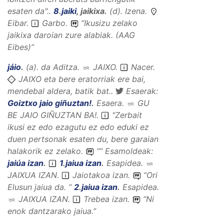
esaten da"..
8
.
jaiki
,
jaikixa
.
(
d
).
Izena
.
Eibar.
Garbo.
“
Ikusizu zelako
jaikixa daroian zure alabiak.
(AAG
Eibes)”
jáio
.
(
a
).
da
Aditza
.
JAIXO
.
Nacer.
JAIXO eta bere eratorriak ere bai,
mendebal aldera, batik bat..
Esaerak:
Goiztxo jaio giñuztan!
.
Esaera
.
GU
BE JAIO GIÑUZTAN BA!
.
"Zerbait
ikusi ez edo ezagutu ez edo eduki ez
duen pertsonak esaten du, bere garaian
halakorik ez zelako.
“
”
Esamoldeak:
jaiúa izan
.
1
.
jaiua izan
.
Esapidea
.
JAIXUA IZAN
.
Jaiotakoa izan.
“
Ori
Elusun jaiua da.
”
2
.
jaiua izan
.
Esapidea
.
JAIXUA IZAN
.
Trebea izan.
“
Ni
enok dantzarako jaiua.
”