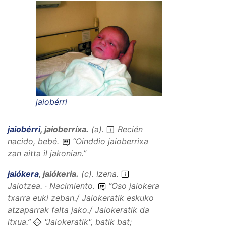
jaiobérri
jaiobérri
,
jaioberríxa
.
(
a
).
Recién
nacido, bebé.
“
Oinddio jaioberrixa
zan aitta il jakonian.
”
jaiókera
,
jaiókeria
.
(
c
).
Izena
.
Jaiotzea. · Nacimiento.
“
Oso jaiokera
txarra euki zeban./ Jaiokeratik eskuko
atzaparrak falta jako./ Jaiokeratik da
itxua.
”
"Jaiokeratik", batik bat;