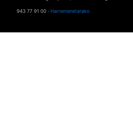
943 77 91 00 ·
Harremanetarako