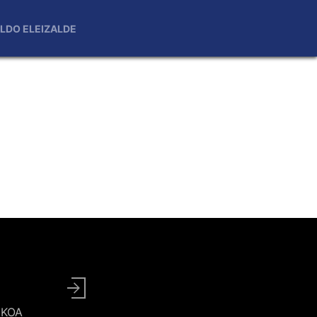
LDO ELEIZALDE
User
account
UZKOA