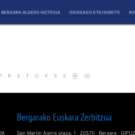
BERGARA ALDEKO HIZTEGIA
GEHIXAGO ETA HOBETO
KO
P
R
S
T
U
V
X
Z
Bergarako Euskara Zerbitzua
KOA
San Martin Agirre plaza, 1 · 20570 · Bergara · GIP