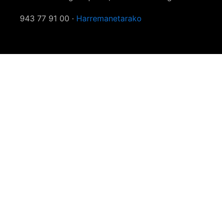
943 77 91 00 ·
Harremanetarako