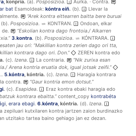
ra
,
konpria
.
(
a
).
Posposizioa
.
Aurka. · Contra.
ar bat
Esamoldeak:
kóntra eiñ
.
(
b
).
Llevar la
balmente.
“
Arek kontra eittearren baitta bere buruai
(
b
).
Posposizioa
.
KONTRAN
.
Ondoan, elkar
o de.
“
Eskolian kontra dago frontoia./ Alkarren
xia.
”
3
.
kontra
.
(
b
).
Posposizioa
.
KÓNTRARA
.
 esaten jau ori: “Makillian kontra zerien dago ori tta,
illian kontrara dago ori.
Don.”
ZEREN kontra edo
ia
.
(
c
).
Izena
.
La contraria.
“
Nik zurixa esan
ia./ Arena kontria eruatia dok, igual jotsak zeiñi.
”
..
5
.
kóntra
,
kóntria
.
(
c
).
Izena
.
Haragia kontrara
 la contra.
“
Gaur kontria emon dotsut.
”
gi
.
(
c
).
Esapidea
.
Eraz kontra ebaki haragia edo
atzuk kontrara ebaitta.
”
content_copy
kontrabéta
ági
,
erara ebagi
.
6
.
kóntra
,
kóntria
.
(
d
).
Izena
.
a zepiluari kutxilaren kontra jartzen zaion burdinazko
ean utzitako tartea baino gehiago jan ez dezan.