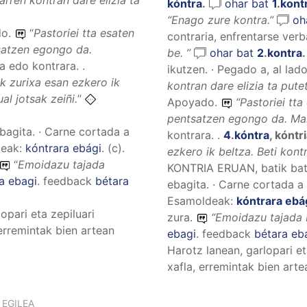
kóntra
.
ohar bat
1
.
kont
“
Enago zure kontra.
”
oh
do.
“
Pastoriei tta esaten
contraria, enfrentarse ver
ntsatzen egongo da.
be.
”
ohar bat
2
.
kontra
.
 edo kontrara. .
ikutzen. · Pegado a, al lad
k zurixa esan ezkero ik
kontran dare elizia ta putet
al jotsak zeiñi.
”
Apoyado.
“
Pastoriei tta
pentsatzen egongo da. Mak
bagita. · Carne cortada a
kontrara. .
4
.
kóntra
,
kóntr
deak:
kóntrara ebági
.
(
c
).
ezkero ik beltza. Beti kontr
“
Emoidazu tajada
KONTRIA ERUAN, batik bat
a ebagi
.
feedback
bétara
ebagita. · Carne cortada a
Esamoldeak:
kóntrara ebá
opari eta zepiluari
zura.
“
Emoidazu tajada b
 erremintak bien artean
ebagi
.
feedback
bétara eb
Harotz lanean, garlopari et
xafla, erremintak bien art
EGILEA