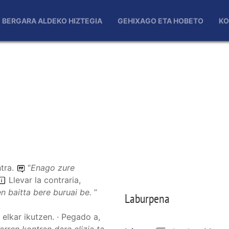
BERGARA ALDEKO HIZTEGIA
GEHIXAGO ETA HOBETO
KO
tra.
“
Enago zure
Llevar la contraria,
en baitta bere buruai be.
”
Laburpena
elkar ikutzen. · Pegado a,
arren kontran dare elizia ta