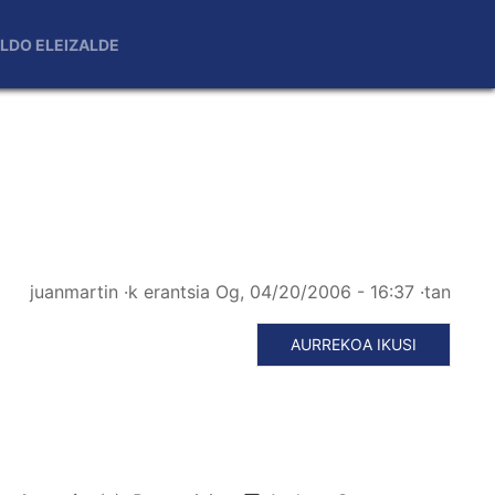
LDO ELEIZALDE
juanmartin
·k erantsia
Og, 04/20/2006 - 16:37
·tan
AURREKOA IKUSI