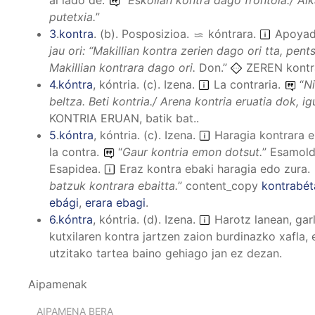
putetxia.
”
3
.
kontra
.
(
b
).
Posposizioa
.
kóntrara
.
Apoya
jau ori: “Makillian kontra zerien dago ori tta, pe
Makillian kontrara dago ori.
Don.”
ZEREN kontra
4
.
kóntra
,
kóntria
.
(
c
).
Izena
.
La contraria.
“
Ni
beltza. Beti kontria./ Arena kontria eruatia dok, igu
KONTRIA ERUAN, batik bat..
5
.
kóntra
,
kóntria
.
(
c
).
Izena
.
Haragia kontrara e
la contra.
“
Gaur kontria emon dotsut.
”
Esamol
Esapidea
.
Eraz kontra ebaki haragia edo zura.
batzuk kontrara ebaitta.
”
content_copy
kontrabét
ebági
,
erara ebagi
.
6
.
kóntra
,
kóntria
.
(
d
).
Izena
.
Harotz lanean, garl
kutxilaren kontra jartzen zaion burdinazko xafla,
utzitako tartea baino gehiago jan ez dezan.
Aipamenak
AIPAMENA BERA