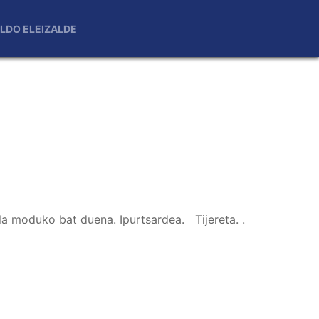
LDO ELEIZALDE
ila moduko bat duena. Ipurtsardea. Tijereta.
.