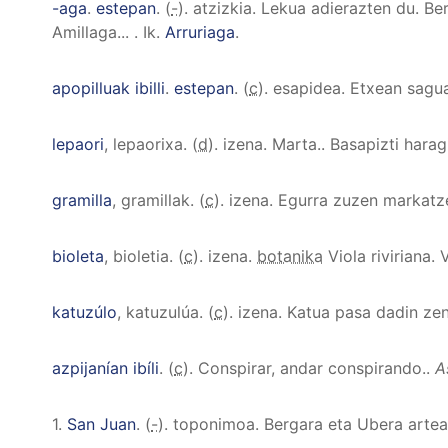
-aga
.
estepan
. (
-
). atzizkia.
Lekua adierazten du. Ber
Amillaga...
.
Ik.
Arruriaga
.
apopilluak ibilli
.
estepan
. (
c
). esapidea.
Etxean saguak
lepaori
, lepaorixa
. (
d
). izena.
Marta.
.
Basapizti haragi
gramilla
, gramillak
. (
c
). izena.
Egurra zuzen markatze
bioleta
, bioletia
. (
c
). izena.
botanika
Viola riviriana
.
V
katuzúlo
, katuzulúa
. (
c
). izena.
Katua pasa dadin zen
azpijanían ibíli
. (
c
).
Conspirar, andar conspirando.
.
A
1.
San Juan
. (
-
). toponimoa.
Bergara eta Ubera arte