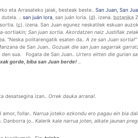
rko eta Arrasateko jaiak, besteak beste.
.
San Juan, San Juan
n dutela.
..
san juán lora
, san juán loria
. (
d
). izena.
botanika
Z
 sortia
. (
c
). izena.
San Juan egunez neskatilek eskuan auzok
a-sortiakin; San juan sortia. Akordatzen naiz Justiñak zela
dea.
"Neska politarengatik esaten da.
.
A ze san Juan sortia!
Manzana de San Juan.
.
Gozuak die san juan sagarrak garratz
n den sua. Fogata de San Juan.
.
Urtero eitten die gurian s
ixak gorde, biba san Juan berde!
..
ta desatsegina izan.
.
Orrek dauka arrana!
.
 amor, follar.
.
Narrua joteko ezkondu ero pagau ein bia dala
a.
Danborra jo.
.
Kalerik kale narrua joten, alkate jaunan pre
ue txorikumak.
.
Sin.
txioka
.
.