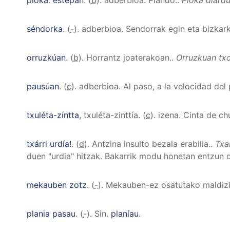
séndorka
. (
-
). adberbioa.
Sendorrak egin eta bizkark
orruzkúan
. (
b
).
Horrantz joaterakoan.
.
Orruzkuan txor
pausúan
. (
c
). adberbioa.
Al paso, a la velocidad del
txuléta-zíntta
, txuléta-zinttía
. (
c
). izena.
Cinta de chu
txárri urdía!
. (
d
).
Antzina insulto bezala erabilia.
.
Txa
duen "urdia" hitzak. Bakarrik modu honetan entzun 
mekauben zotz
. (
-
).
Mekauben-ez osatutako maldiziño
plania pasau
. (
-
).
Sin.
planíau
.