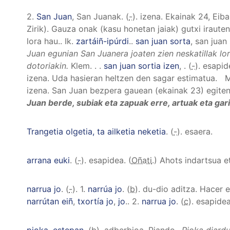
2.
San Juan
, San Juanak
. (
-
). izena.
Ekainak 24, Eiba
Zirik). Gauza onak (kasu honetan jaiak) gutxi iraute
lora hau.
.
Ik.
zartáiñ-ipúrdi
.
.
san juan sorta
, san juan
Juan egunian San Juanera joaten zien neskatillak lor
dotoriakin.
Klem.
.
.
san juan sortia izen
,
. (
-
). esapi
izena.
Uda hasieran heltzen den sagar estimatua. 
izena.
San Juan bezpera gauean (ekainak 23) egite
Juan berde, subiak eta zapuak erre, artuak eta gar
Trangetia olgetia, ta ailketia neketia
. (
-
). esaera.
arrana euki
. (
-
). esapidea. (
Oñati
.)
Ahots indartsua e
narrua jo
. (
-
).
1.
narrúa jo
. (
b
). du-dio aditza.
Hacer el
narrútan eiñ
,
txortía jo
,
jo
.
.
2.
narrua jo
. (
c
). esapide
pioka
.
estepan
. (
b
). adberbioa.
Piando.
.
Pioka diard