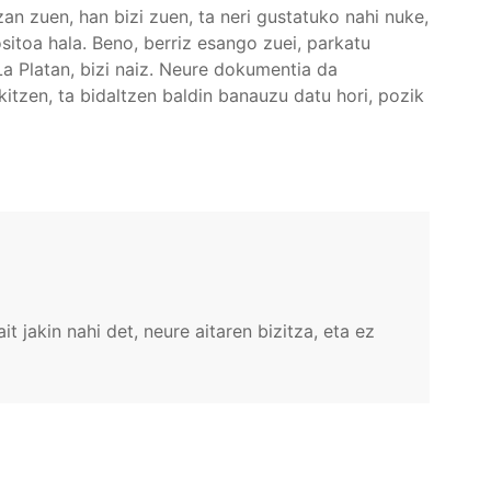
zan zuen, han bizi zuen, ta neri gustatuko nahi nuke,
sitoa hala. Beno, berriz esango zuei, parkatu
La Platan, bizi naiz. Neure dokumentia da
kitzen, ta bidaltzen baldin banauzu datu hori, pozik
to p
LOG IN
t jakin nahi det, neure aitaren bizitza, eta ez