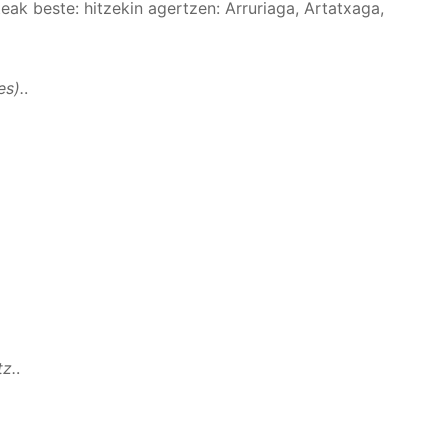
ak beste: hitzekin agertzen: Arruriaga, Artatxaga,
es).
.
tz.
.