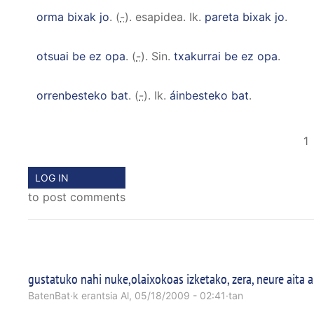
orma bixak jo
. (
-
). esapidea.
Ik.
pareta bixak jo
.
otsuai be ez opa
. (
-
).
Sin.
txakurrai be ez opa
.
orrenbesteko bat
. (
-
).
Ik.
áinbesteko bat
.
Pagination
1
LOG IN
to post comments
gustatuko nahi nuke,olaixokoas izketako, zera, neure aita 
BatenBat
·k erantsia Al, 05/18/2009 - 02:41·tan