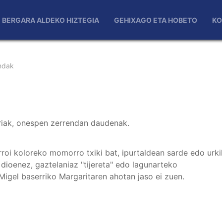
BERGARA ALDEKO HIZTEGIA
GEHIXAGO ETA HOBETO
KO
ndak
rriak, onespen zerrendan daudenak.
roi koloreko momorro txiki bat, ipurtaldean sarde edo urk
dioenez, gaztelaniaz "tijereta" edo lagunarteko
Migel baserriko Margaritaren ahotan jaso ei zuen.