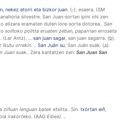
, nekez etorri eta bizkor juan
. (
-
). esaera.
(SM
anahoria silvestre. San Juan-sortan ipini ohi zen
o elizara eramaten duten lore-sorta dotorea.
.
San
ko soiñoko politta eruaten zeban, paparrian erroseta
"
. (Lar Antz).
..
.
san juan sagar
, san juan sagarra
. (
b
).
 ikutu orrekin.
..
San Juán su
, San Juán suak
. (
a
).
an Juan suak.
.
Zera kantatzen zen:
San Juan San
 ziñuan lenguan batek etsitta.
.
Sin.
txórtan eiñ
,
goia irakorteko.
(AAG
Eibes).
..