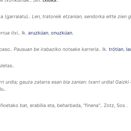
a (garraiatu).
.
Len, tratoreik etzanian, sendorka eitte zien 
rua itxi.
.
Ik.
aruzkúan
,
onuzkúan
.
 paso.
.
Pausuan be irabaziko notsake karreria.
.
Ik.
trótian
,
la
letas.
.
rri urdia; gauza zatarra esan bia zanian: txarri urdia! Gaizki
du.
.
etako bat, erabilia eta, beharbada, "finena".
.
Zotz, Sos
.