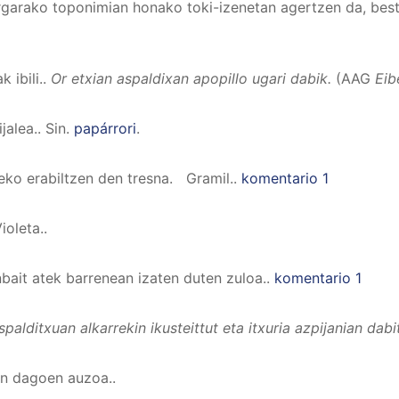
garako toponimian honako toki-izenetan agertzen da, beste
 ibili.
.
Or etxian aspaldixan apopillo ugari dabik.
(AAG
Eib
jalea.
.
Sin.
papárrori
.
ko erabiltzen den tresna. Gramil.
.
komentario 1
ioleta.
.
bait atek barrenean izaten duten zuloa.
.
komentario 1
spalditxuan alkarrekin ikusteittut eta itxuria azpijanian dabi
an dagoen auzoa.
.