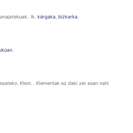
ganajatekuak.
.
Ik.
kárgaka
,
bízkarka
.
ukúan
.
 esateko.
Klem.
.
Klementak ez daki zer esan nahi