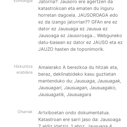
Etimologia
Jatorria?: Jausoro ere agertzen da
katastrokoan eta ematen du inguru
horretan dagoela. JAUSOROAGA edo
ez da izango jatorrian?? GFAn ere ez
dator ez Jausuaga ez Jausua ez
Jausoaga ez Jausoroaga... Webguneko
datu-basean ez dator ez JAUSO eta ez
JAUZO hasten de toponimorik.
Hizkuntza
Amaierako A berezkoa du hitzak eta,
erabilera
beraz, deklinabideko kasu guztietan
mantenduko du:
Jausuaga, Jausuagak,
Jausuagari, Jausuagan, Jausuagako,
Jausuagatik, Jausuagara
Oharrak
Artxiboetan ondo dokumentatua.
Katastroan ere sarri jaso da: Jausoaga
7 aldiz idatziz, 1 ahoz. Jausuaga 4