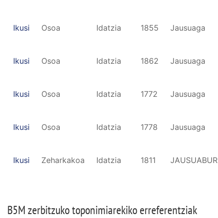
Ikusi
Osoa
Idatzia
1855
Jausuaga
Ikusi
Osoa
Idatzia
1862
Jausuaga
Ikusi
Osoa
Idatzia
1772
Jausuaga
Ikusi
Osoa
Idatzia
1778
Jausuaga
Ikusi
Zeharkakoa
Idatzia
1811
JAUSUABU
B5M zerbitzuko toponimiarekiko erreferentziak