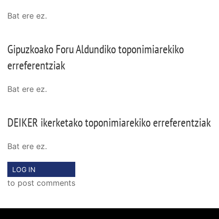
Bat ere ez.
Gipuzkoako Foru Aldundiko toponimiarekiko
erreferentziak
Bat ere ez.
DEIKER ikerketako toponimiarekiko erreferentziak
Bat ere ez.
LOG IN
to post comments