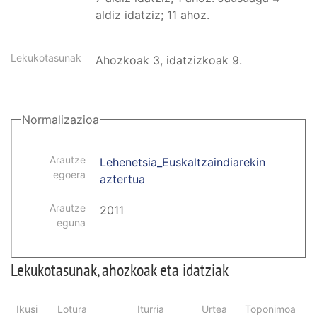
aldiz idatziz; 11 ahoz.
Lekukotasunak
Ahozkoak 3, idatzizkoak 9.
Normalizazioa
Arautze
Lehenetsia_Euskaltzaindiarekin
egoera
aztertua
Arautze
2011
eguna
Lekukotasunak, ahozkoak eta idatziak
Ikusi
Lotura
Iturria
Urtea
Toponimoa