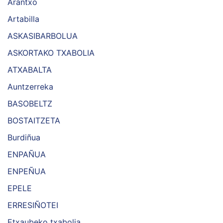
Arantxo
Artabilla
ASKASIBARBOLUA
ASKORTAKO TXABOLIA
ATXABALTA
Auntzerreka
BASOBELTZ
BOSTAITZETA
Burdiñua
ENPAÑUA
ENPEÑUA
EPELE
ERRESIÑOTEI
Etxaubeko txabolia