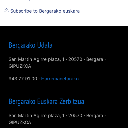
Subscribe to Bergarako euskara
Bergarako Udala
San Martin Agirre plaza, 1 · 20570 · Bergara ·
GIPUZKOA
943 77 91 00 ·
Harremanetarako
Bergarako Euskara Zerbitzua
San Martin Agirre plaza, 1 · 20570 · Bergara ·
GIPUZKOA