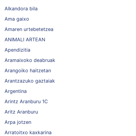
Alkandora bila
Ama gaixo
Amaren urtebetetzea
ANIMALI ARTEAN
Apendizitia
Aramaixoko deabruak
Arangoiko haitzetan
Arantzazuko gaztaiak
Argentina
Arintz Aranburu 1C
Aritz Aranburu
Arpa jotzen
Arratoitxo kaxkarina