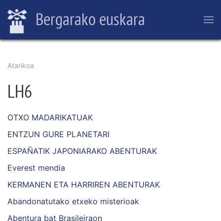
Skip
Bergarako euskara
to
main
content
Breadcrumb
Atarikoa
LH6
OTXO MADARIKATUAK
ENTZUN GURE PLANETARI
ESPAÑATIK JAPONIARAKO ABENTURAK
Everest mendia
KERMANEN ETA HARRIREN ABENTURAK
Abandonatutako etxeko misterioak
Abentura bat Brasileiraon