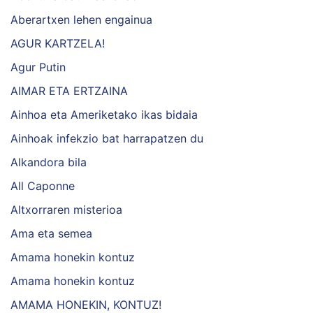
Aberartxen lehen engainua
AGUR KARTZELA!
Agur Putin
AIMAR ETA ERTZAINA
Ainhoa eta Ameriketako ikas bidaia
Ainhoak infekzio bat harrapatzen du
Alkandora bila
All Caponne
Altxorraren misterioa
Ama eta semea
Amama honekin kontuz
Amama honekin kontuz
AMAMA HONEKIN, KONTUZ!