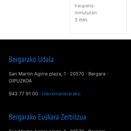
Iraupena
minututan
3 min.
Bergarako Udala
San Martin Agirre plaza, 1 · 20570 · Bergara ·
GIPUZKOA
943 77 91 00 ·
Harremanetarako
Bergarako Euskara Zerbitzua