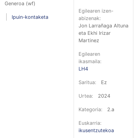
Generoa (wf)
Egilearen izen-
Ipuin-kontaketa
abizenak
Jon Larrañaga Altuna
eta Ekhi Irizar
Martinez
Egilearen
ikasmaila
LH4
Saritua
Ez
Urtea
2024
Kategoria
2.a
Euskarria
ikusentzutekoa