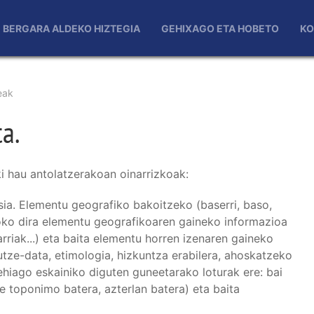
BERGARA ALDEKO HIZTEGIA
GEHIXAGO ETA HOBETO
KO
eak
a.
ki hau antolatzerakoan oinarrizkoak:
sia. Elementu geografiko bakoitzeko (baserri, baso,
asoko dira elementu geografikoaren gaineko informazioa
rriak...) eta baita elementu horren izenaren gaineko
tze-data, etimologia, hizkuntza erabilera, ahoskatzeko
hiago eskainiko diguten guneetarako loturak ere: bai
 toponimo batera, azterlan batera) eta baita