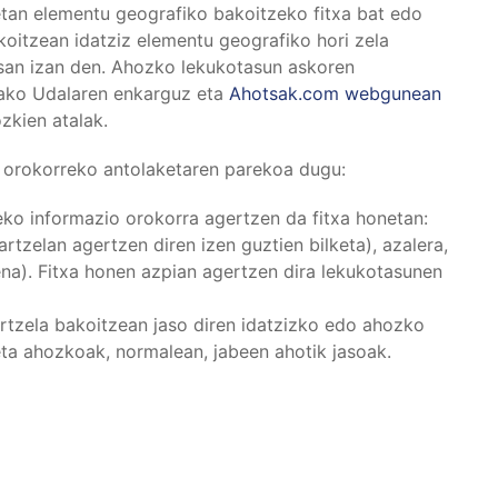
etan elementu geografiko bakoitzeko fitxa bat edo
oitzean idatziz elementu geografiko hori zela
san izan den. Ahozko lekukotasun askoren
rako Udalaren enkarguz eta
Ahotsak.com webgunean
zkien atalak.
a orokorreko antolaketaren parekoa dugu:
eko informazio orokorra agertzen da fitxa honetan:
artzelan agertzen diren izen guztien bilketa), azalera,
ena). Fitxa honen azpian agertzen dira lekukotasunen
rtzela bakoitzean jaso diren idatzizko edo ahozko
eta ahozkoak, normalean, jabeen ahotik jasoak.