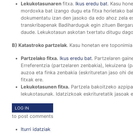
Lekukotasunaren
fitxa.
Ikus eredu bat
. Kasu hon
mordoxka bat izango dugu eta fitxa horietako bak
dokumentatu izan den jasoko da edo ahoz zela e
transkribapenak Badiharduguk egin zituen Berga
daude. Lekukotasun askotan txertatu ditugu dago
B) Katastroko partzelak
. Kasu honetan ere toponimi
Partzelako fitxa.
Ikus eredu bat
. Partzelaren gain
Erreferentzia (partzelaren zenbakia), lekuizena (p
auzoa eta finka zenbakia (eskrituretan jaso ohi d
fitxak ere.
Lekukotasunen fitxa.
Partzela bakoitzeko azpipa
lekukotasunak. Idatzizkoak eskrituretatik jasoak 
LOG IN
to post comments
Iturri idatziak