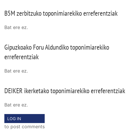
B5M zerbitzuko toponimiarekiko erreferentziak
Bat ere ez.
Gipuzkoako Foru Aldundiko toponimiarekiko
erreferentziak
Bat ere ez.
DEIKER ikerketako toponimiarekiko erreferentziak
Bat ere ez.
LOG IN
to post comments