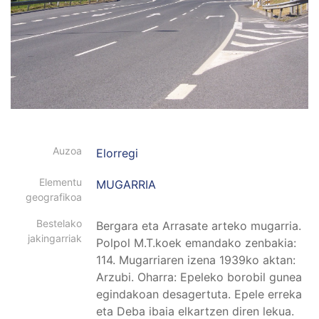
Auzoa
Elorregi
Elementu
MUGARRIA
geografikoa
Bestelako
Bergara eta Arrasate arteko mugarria.
jakingarriak
Polpol M.T.koek emandako zenbakia:
114. Mugarriaren izena 1939ko aktan:
Arzubi. Oharra: Epeleko borobil gunea
egindakoan desagertuta. Epele erreka
eta Deba ibaia elkartzen diren lekua.