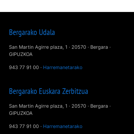
Bergarako Udala
San Martin Agirre plaza, 1 · 20570 · Bergara ·
GIPUZKOA
943 77 91 00 ·
Harremanetarako
Bergarako Euskara Zerbitzua
San Martin Agirre plaza, 1 · 20570 · Bergara ·
GIPUZKOA
943 77 91 00 ·
Harremanetarako