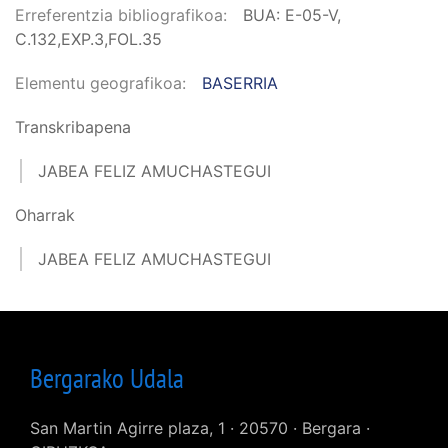
Erreferentzia bibliografikoa
BUA: E-05-V,
C.132,EXP.3,FOL.35
Elementu geografikoa
BASERRIA
Transkribapena
JABEA FELIZ AMUCHASTEGUI
Oharrak
JABEA FELIZ AMUCHASTEGUI
Bergarako Udala
San Martin Agirre plaza, 1 · 20570 · Bergara ·