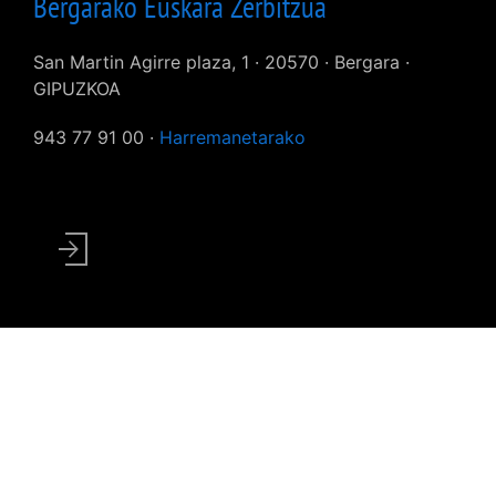
Bergarako Euskara Zerbitzua
San Martin Agirre plaza, 1 · 20570 · Bergara ·
GIPUZKOA
943 77 91 00 ·
Harremanetarako
User
account
menu