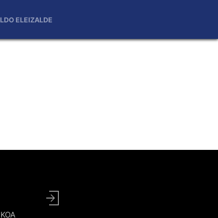
LDO ELEIZALDE
User
account
UZKOA