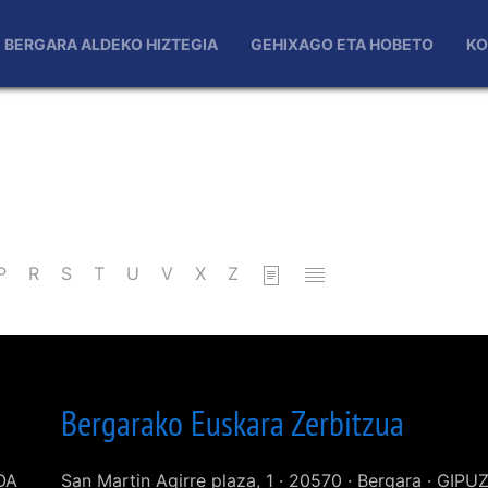
BERGARA ALDEKO HIZTEGIA
GEHIXAGO ETA HOBETO
KO
P
R
S
T
U
V
X
Z
Bergarako Euskara Zerbitzua
KOA
San Martin Agirre plaza, 1 · 20570 · Bergara · GIP