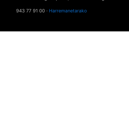
943 77 91 00 ·
Harremanetarako