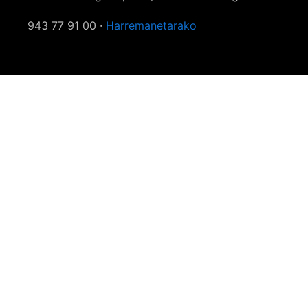
943 77 91 00 ·
Harremanetarako