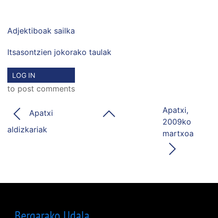
Adjektiboak sailka
Itsasontzien jokorako taulak
LOG IN
to post comments
Apatxi,
Apatxi
2009ko
aldizkariak
martxoa
Bergarako Udala