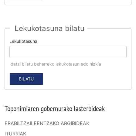
Lekukotasuna bilatu
Lekukotasuna
Idatzi bilatu beharreko lekukotasun edo hizkia
Toponimiaren gobernurako lasterbideak
ERABILTZAILEENTZAKO ARGIBIDEAK
ITURRIAK