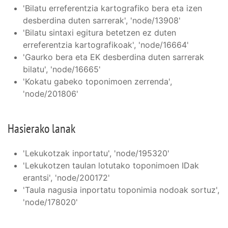
'Bilatu erreferentzia kartografiko bera eta izen
desberdina duten sarrerak', 'node/13908'
'Bilatu sintaxi egitura betetzen ez duten
erreferentzia kartografikoak', 'node/16664'
'Gaurko bera eta EK desberdina duten sarrerak
bilatu', 'node/16665'
'Kokatu gabeko toponimoen zerrenda',
'node/201806'
Hasierako lanak
'Lekukotzak inportatu', 'node/195320'
'Lekukotzen taulan lotutako toponimoen IDak
erantsi', 'node/200172'
'Taula nagusia inportatu toponimia nodoak sortuz',
'node/178020'