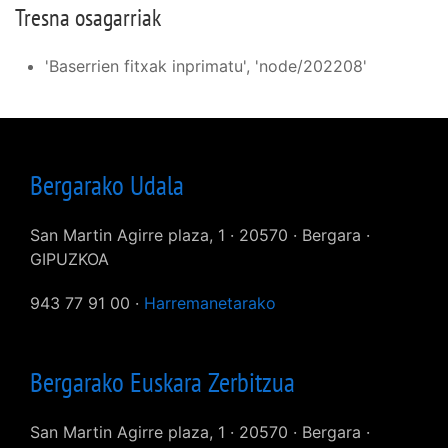
Tresna osagarriak
'Baserrien fitxak inprimatu', 'node/202208'
Bergarako Udala
San Martin Agirre plaza, 1 · 20570 · Bergara ·
GIPUZKOA
943 77 91 00 ·
Harremanetarako
Bergarako Euskara Zerbitzua
San Martin Agirre plaza, 1 · 20570 · Bergara ·