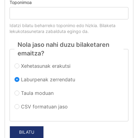
Toponimoa
Idatzi bilatu beharreko toponimo edo hizkia. Bilaketa
lekukotasunetara zabalduta egingo da.
Nola jaso nahi duzu bilaketaren
emaitza?
Xehetasunak erakutsi
Laburpenak zerrendatu
Taula moduan
CSV formatuan jaso