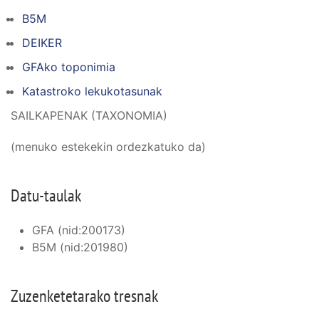
B5M
DEIKER
GFAko toponimia
Katastroko lekukotasunak
SAILKAPENAK (TAXONOMIA)
(menuko estekekin ordezkatuko da)
Datu-taulak
GFA (nid:200173)
B5M (nid:201980)
Zuzenketetarako tresnak