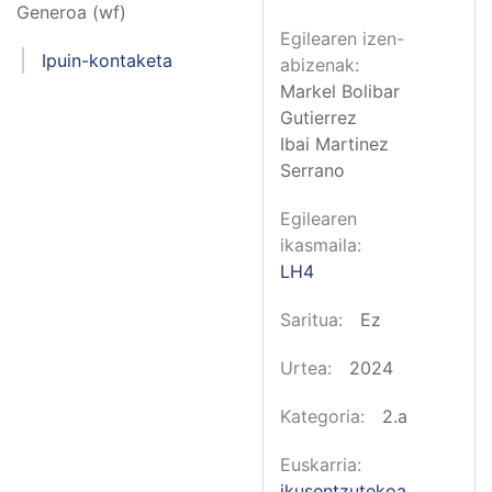
Generoa (wf)
Egilearen izen-
Ipuin-kontaketa
abizenak
Markel Bolibar
Gutierrez
Ibai Martinez
Serrano
Egilearen
ikasmaila
LH4
Saritua
Ez
Urtea
2024
Kategoria
2.a
Euskarria
ikusentzutekoa