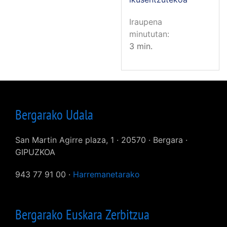
Iraupena
minututan
3 min.
Bergarako Udala
San Martin Agirre plaza, 1 · 20570 · Bergara ·
GIPUZKOA
943 77 91 00 ·
Harremanetarako
Bergarako Euskara Zerbitzua