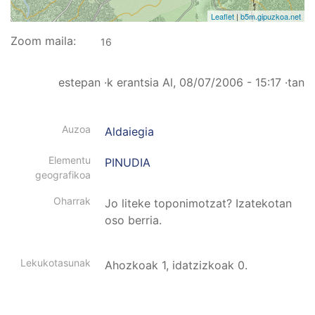
Leaflet
|
b5m.gipuzkoa.net
Zoom maila:
16
estepan
·k erantsia
Al, 08/07/2006 - 15:17
·tan
Auzoa
Aldaiegia
Elementu
PINUDIA
geografikoa
Oharrak
Jo liteke toponimotzat? Izatekotan
oso berria.
Lekukotasunak
Ahozkoak 1, idatzizkoak 0.