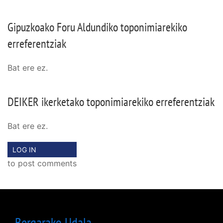
Gipuzkoako Foru Aldundiko toponimiarekiko
erreferentziak
Bat ere ez.
DEIKER ikerketako toponimiarekiko erreferentziak
Bat ere ez.
LOG IN
to post comments
Bergarako Udala