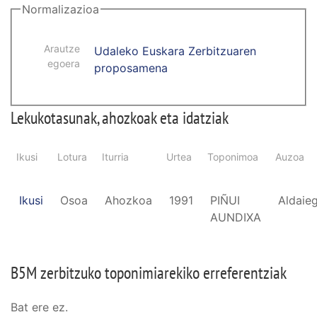
Normalizazioa
Arautze
Udaleko Euskara Zerbitzuaren
egoera
proposamena
Lekukotasunak, ahozkoak eta idatziak
Ikusi
Lotura
Iturria
Urtea
Toponimoa
Auzoa
Ikusi
Osoa
Ahozkoa
1991
PIÑUI
Aldaieg
AUNDIXA
B5M zerbitzuko toponimiarekiko erreferentziak
Bat ere ez.