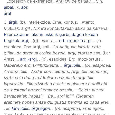
Expresión de extrañeza.
.
Ara! Ori be bajuau...
.
Sin.
aiba!
.
Ik.
aór
.
ára!
3.
árgi!
. (
b
). interjekzioa.
Erne, kontuz. Atento.
Mutillak, argi!
.
Nik iru kontautakuan asiko da karreria.
.
Ezer eztauan lekuan eskuak garbi, dagon lekuan
begixak argi
,
. (
d
). esaera.
..
erbixa beziñ argi
,
. (
-
).
esapidea.
Oso argi, zoli.
.
Gu Antiguan jarritta eote
giñan, da serenua erbixa bezela, argi, etortze zan.
(Lar
Antz
).
..
argi-argi
,
. (
c
). esapidea.
Erdi mozkortuta.
.
Gaberako erdi txilibrizkauta,
..
árgi ibílli
,
. (
b
). esapidea.
Arretaz ibili.
Andar con cuidado.
.
Argi ibili mendixan,
izotza ein ddau ta./ Italiara bazoiazte argi ibili
lapurrekin.
.
Elkarrizketan erantzun gisa ere erabili ohi
da, besteari arrazoi emanez bezala.
—Baietz aurten
Zarrabeitiak irabazi. —Ba... argi ibilli
. (Bigarren
erabilera honen antza du, guztiz berdina ez bada ere).
.
Ik.
lárri ibílli
.
.
árgi égon
,
. (
b
). esapidea.
Erne egon.
.
Zuen txakurra ni jaikitzen naizenerako argi egoten da.
.