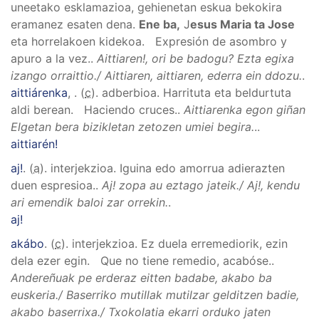
uneetako esklamazioa, gehienetan eskua bekokira
eramanez esaten dena.
Ene ba,
J
esus Maria ta Jose
eta horrelakoen kidekoa. Expresión de asombro y
apuro a la vez.
.
Aittiaren!, ori be badogu? Ezta egixa
izango orraittio./ Aittiaren, aittiaren, ederra ein ddozu.
.
aittiárenka
,
. (
c
). adberbioa.
Harrituta eta beldurtuta
aldi berean.
Haciendo cruces.
.
Aittiarenka egon giñan
Elgetan bera bizikletan zetozen umiei begira.
..
aittiarén!
aj!
. (
a
). interjekzioa.
Iguina edo amorrua adierazten
duen espresioa.
.
Aj! zopa au eztago jateik./ Aj!, kendu
ari emendik baloi zar orrekin.
.
aj!
akábo
. (
c
). interjekzioa.
Ez duela erremediorik, ezin
dela ezer egin. Que no tiene remedio, acabóse.
.
Andereñuak pe erderaz eitten badabe, akabo ba
euskeria./ Baserriko mutillak mutilzar gelditzen badie,
akabo baserrixa./ Txokolatia ekarri orduko jaten