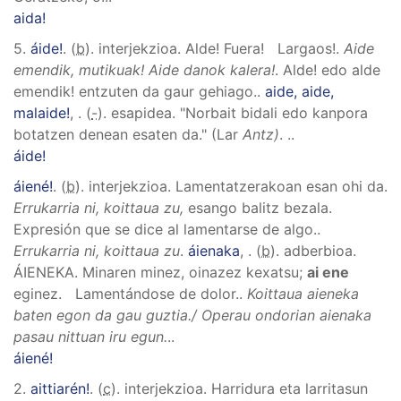
aida!
5.
áide!
. (
b
). interjekzioa.
Alde! Fuera! Largaos!
.
Aide
emendik, mutikuak! Aide danok kalera!
.
Alde! edo alde
emendik! entzuten da gaur gehiago.
.
aide, aide,
malaide!
,
. (
-
). esapidea.
"Norbait bidali edo kanpora
botatzen denean esaten da." (Lar
Antz)
.
..
áide!
áiené!
. (
b
). interjekzioa.
Lamentatzerakoan esan ohi da.
Errukarria ni, koittaua zu,
esango balitz bezala.
Expresión que se dice al lamentarse de algo.
.
Errukarria ni, koittaua zu
.
áienaka
,
. (
b
). adberbioa.
ÁIENEKA
.
Minaren minez, oinazez kexatsu;
ai ene
eginez.
Lamentándose de dolor.
.
Koittaua aieneka
baten egon da gau guztia./ Operau ondorian aienaka
pasau nittuan iru egun.
..
áiené!
2.
aittiarén!
. (
c
). interjekzioa.
Harridura eta larritasun