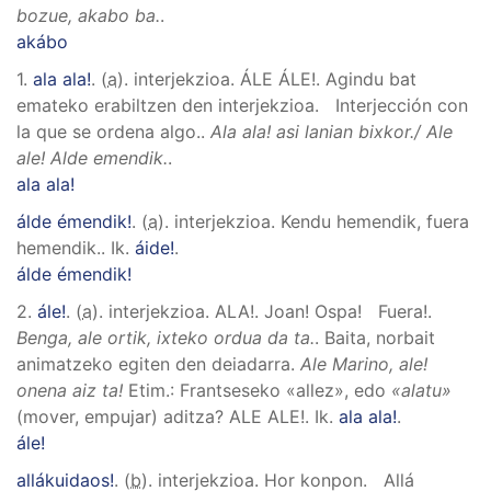
bozue, akabo ba.
.
akábo
1.
ala ala!
. (
a
). interjekzioa.
ÁLE ÁLE!
.
Agindu bat
emateko erabiltzen den interjekzioa. Interjección con
la que se ordena algo.
.
Ala ala! asi lanian bixkor./ Ale
ale! Alde emendik.
.
ala ala!
álde émendik!
. (
a
). interjekzioa.
Kendu hemendik, fuera
hemendik.
.
Ik.
áide!
.
álde émendik!
2.
ále!
. (
a
). interjekzioa.
ALA!
.
Joan! Ospa! Fuera!
.
Benga, ale ortik, ixteko ordua da ta.
.
Baita, norbait
animatzeko egiten den deiadarra.
Ale Marino, ale!
onena aiz ta!
Etim.: Frantseseko «allez», edo
«alatu»
(mover, empujar) aditza? ALE ALE!
.
Ik.
ala ala!
.
ále!
allákuidaos!
. (
b
). interjekzioa.
Hor konpon. Allá