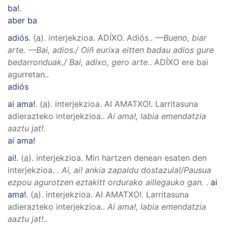
ba!
.
aber ba
adiós
. (
a
). interjekzioa.
ADÍXO
.
Adiós.
.
—Bueno, biar
arte. —Bai, adios./ Oiñ eurixa eitten badau adios gure
bedarronduak./ Bai, adixo, gero arte.
.
ADÍXO ere bai
agurretan.
.
adiós
ai ama!
. (
a
). interjekzioa.
AI AMATXO!
.
Larritasuna
adierazteko interjekzioa.
.
Ai ama!, labia emendatzia
aaztu jat!
.
ai ama!
ai!
. (
a
). interjekzioa.
Min hartzen denean esaten den
interjekzioa.
.
Ai, ai! ankia zapaldu dostazula!/Pausua
ezpou agurotzen eztakitt ordurako aillegauko gan.
.
ai
ama!
. (
a
). interjekzioa.
AI AMATXO!
.
Larritasuna
adierazteko interjekzioa.
.
Ai ama!, labia emendatzia
aaztu jat!
..