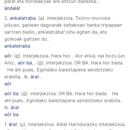
pera! eta horrelakoak ere entzun daitezke.
.
ándalá!
2.
ankalatraba
. (
a
). interjekzioa.
Txorro-morroka
jokoan, gainean dagoenak behekoari hanka tripapean
sartzen badio,
ankalatrába!
oihu egiten da, eta
goikoak galtzen du.
.
ankalatraba
aór
. (
d
). interjekzioa.
Hara hor.
.
Aor etxia, nai bozu jun.
Aniz.
.
aór ba
,
. (
d
). interjekzioa.
OR BA
.
Hara hor bada.
He ahí pues.
.
Egindako baieztapena sendotzeko
erabilia.
.
Ik.
ára!
.
.
aór
aór ba
. (
d
). interjekzioa.
OR BA
.
Hara hor bada. He
ahí pues.
.
Egindako baieztapena sendotzeko erabilia.
.
Ik.
ára!
.
aór ba
1.
ára!
. (
c
). interjekzioa.
Aiba! Harridurazko interjekzioa.