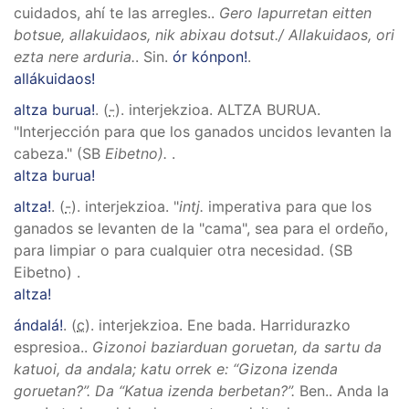
cuidados, ahí te las arregles.
.
Gero lapurretan eitten
botsue, allakuidaos, nik abixau dotsut./ Allakuidaos, ori
ezta nere arduria.
.
Sin.
ór kónpon!
.
allákuidaos!
altza burua!
. (
-
). interjekzioa.
ALTZA BURUA
.
"Interjección para que los ganados uncidos levanten la
cabeza." (SB
Eibetno).
.
altza burua!
altza!
. (
-
). interjekzioa.
"
intj.
imperativa para que los
ganados se levanten de la "cama", sea para el ordeño,
para limpiar o para cualquier otra necesidad. (SB
Eibetno)
.
altza!
ándalá!
. (
c
). interjekzioa.
Ene bada. Harridurazko
espresioa.
.
Gizonoi baziarduan goruetan, da sartu da
katuoi, da andala; katu orrek e: “Gizona izenda
goruetan?”. Da “Katua izenda berbetan?”.
Ben.
.
Anda la