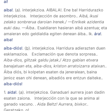
ai!
aiba!
. (
a
). interjekzioa.
AIBALA!
.
Ene ba! Harridurazko
interjekzioa. Interjección de asombro.
.
Aibá, ikusi
zelako sonbrerua daroian Irenek./ —Enrikek azidentia
euki dau. —Áiba.
.
Esaldiaren hasieran aibá azentua; eta
amaieran edo geldialdia egiten denean áiba.
.
Ik.
ára!
.
aiba!
aíba-diós!
. (
b
). interjekzioa.
Harridura adierazten duen
esklamazioa. Exclamación que denota sorpresa.
.
Aiba-dios, giltzak galdu jatak./ Atzo gabian etxera
banajatuan eta, aiba-dios, kriston arratoizarra ataixan.
.
Áiba diós, bi kolpetan esaten da jeneralean, baina
jenioz esan ohi denean, aibadiós ere entzun daiteke.
.
aíba-diós!
1.
aida!
. (
a
). interjekzioa.
Ganaduari aurrera joan dadin
esaten zaiona. Interjección con la que se anima al
ganado vacuno.
.
Aida Beltz! Aurrera, bixkor.
.
Geratzeko, o!.
.