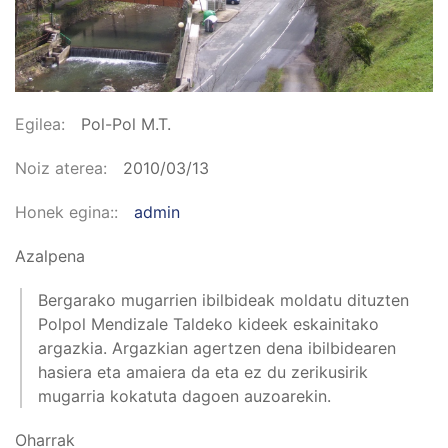
Egilea
Pol-Pol M.T.
Noiz aterea
2010/03/13
Honek egina:
admin
Azalpena
Bergarako mugarrien ibilbideak moldatu dituzten
Polpol Mendizale Taldeko kideek eskainitako
argazkia. Argazkian agertzen dena ibilbidearen
hasiera eta amaiera da eta ez du zerikusirik
mugarria kokatuta dagoen auzoarekin.
Oharrak