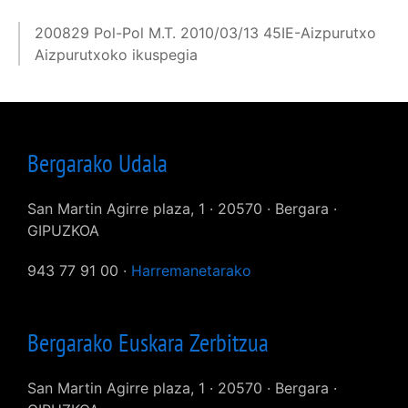
200829 Pol-Pol M.T. 2010/03/13 45IE-Aizpurutxo
Aizpurutxoko ikuspegia
Bergarako Udala
San Martin Agirre plaza, 1 · 20570 · Bergara ·
GIPUZKOA
943 77 91 00 ·
Harremanetarako
Bergarako Euskara Zerbitzua
San Martin Agirre plaza, 1 · 20570 · Bergara ·