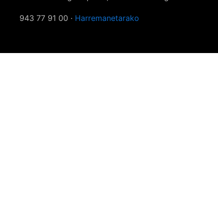
943 77 91 00 ·
Harremanetarako