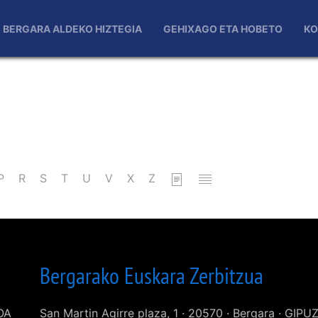
BERGARA ALDEKO HIZTEGIA
GEHIXAGO ETA HOBETO
KO
P
R
S
T
U
V
X
Z
Bergarako Euskara Zerbitzua
KOA
San Martin Agirre plaza, 1 · 20570 · Bergara · GIP