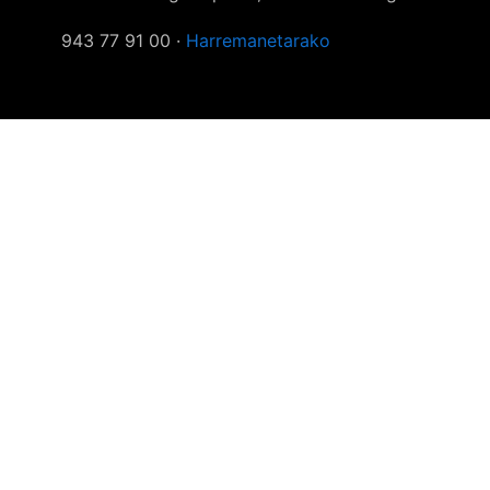
943 77 91 00 ·
Harremanetarako