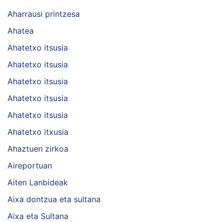
Aharrausi printzesa
Ahatea
Ahatetxo itsusia
Ahatetxo itsusia
Ahatetxo itsusia
Ahatetxo itsusia
Ahatetxo itsusia
Ahatetxo itxusia
Ahaztuen zirkoa
Aireportuan
Aiten Lanbideak
Aixa dontzua eta sultana
Aixa eta Sultana