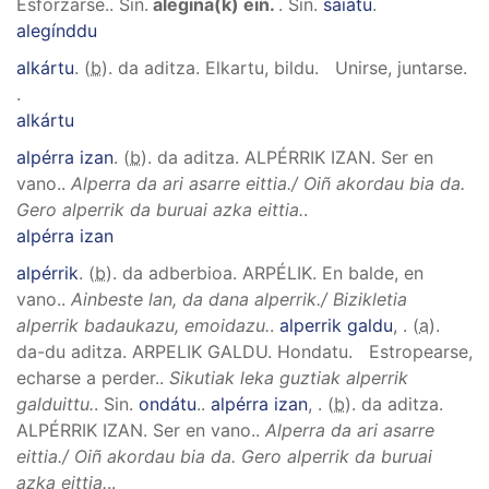
Esforzarse.
.
Sin.
alegina(k) eiñ.
.
Sin.
saiatu
.
alegínddu
alkártu
. (
b
). da aditza.
Elkartu, bildu. Unirse, juntarse.
.
alkártu
alpérra izan
. (
b
). da aditza.
ALPÉRRIK IZAN
.
Ser en
vano.
.
Alperra da ari asarre eittia./ Oiñ akordau bia da.
Gero alperrik da buruai azka eittia.
.
alpérra izan
alpérrik
. (
b
). da adberbioa.
ARPÉLIK
.
En balde, en
vano.
.
Ainbeste lan, da dana alperrik./ Bizikletia
alperrik badaukazu, emoidazu.
.
alperrik galdu
,
. (
a
).
da-du aditza.
ARPELIK GALDU
.
Hondatu.
Estropearse,
echarse a perder.
.
Sikutiak leka guztiak alperrik
galduittu.
.
Sin.
ondátu
.
.
alpérra izan
,
. (
b
). da aditza.
ALPÉRRIK IZAN
.
Ser en vano.
.
Alperra da ari asarre
eittia./ Oiñ akordau bia da. Gero alperrik da buruai
azka eittia.
..