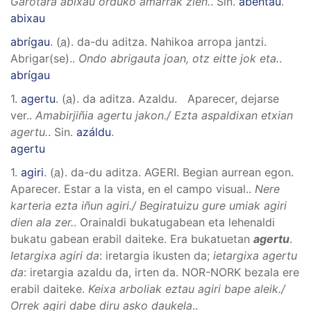
Garotara abixau orduko amarrak zien.
.
Sin.
abentau
.
abixau
abrígau
. (
a
). da-du aditza.
Nahikoa arropa jantzi.
Abrigar(se).
.
Ondo abrigauta joan, otz eitte jok eta.
.
abrígau
1.
agertu
. (
a
). da aditza.
Azaldu. Aparecer, dejarse
ver.
.
Amabirjiñia agertu jakon./ Ezta aspaldixan etxian
agertu.
.
Sin.
azáldu
.
agertu
1.
agiri
. (
a
). da-du aditza.
AGERI
.
Begian aurrean egon.
Aparecer. Estar a la vista, en el campo visual.
.
Nere
karteria ezta iñun agiri./ Begiratuizu gure umiak agiri
dien ala zer.
.
Orainaldi bukatugabean eta lehenaldi
bukatu gabean erabil daiteke. Era bukatuetan
agertu
.
Ietargixa agiri da
: iretargia ikusten da;
ietargixa agertu
da
: iretargia azaldu da, irten da. NOR-NORK bezala ere
erabil daiteke.
Keixa arboliak eztau agiri bape aleik./
Orrek agiri dabe diru asko daukela
.
.