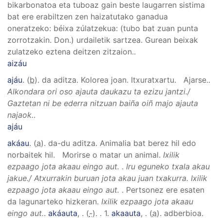
bikarbonatoa eta tuboaz gain beste laugarren sistima
bat ere erabiltzen zen haizatutako ganadua
oneratzeko: béixa zúlatzekua: (tubo bat zuan punta
zorrotzakin. Don.) urdailetik sartzea. Gurean beixak
zulatzeko eztena deitzen zitzaion.
.
aizáu
ajáu
. (
b
). da aditza.
Kolorea joan. Itxuratxartu. Ajarse.
.
Alkondara ori oso ajauta daukazu ta ezizu jantzi./
Gaztetan ni be ederra nitzuan baiña oiñ majo ajauta
najaok.
.
ajáu
akáau
. (
a
). da-du aditza.
Animalia bat berez hil edo
norbaitek hil. Morirse o matar un animal.
Ixilik
ezpaago jota akaau eingo aut.
.
Iru eguneko txala akau
jakue./ Atxurrakin buruan jota akau juan txakurra.
Ixilik
ezpaago jota akaau eingo aut.
.
Pertsonez ere esaten
da lagunarteko hizkeran.
Ixilik ezpaago jota akaau
eingo aut.
.
akáauta
,
. (
-
).
.
1.
akaauta
,
. (
a
). adberbioa.