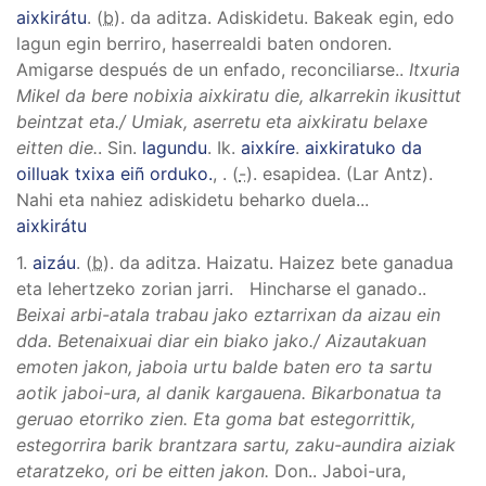
aixkirátu
. (
b
). da aditza.
Adiskidetu. Bakeak egin, edo
lagun egin berriro, haserrealdi baten ondoren.
Amigarse después de un enfado, reconciliarse.
.
Itxuria
Mikel da bere nobixia aixkiratu die, alkarrekin ikusittut
beintzat eta./ Umiak, aserretu eta aixkiratu belaxe
eitten die.
.
Sin.
lagundu
.
Ik.
aixkíre
.
aixkiratuko da
oilluak txixa eiñ orduko.
,
. (
-
). esapidea.
(Lar Antz).
Nahi eta nahiez adiskidetu beharko duela.
..
aixkirátu
1.
aizáu
. (
b
). da aditza.
Haizatu. Haizez bete ganadua
eta lehertzeko zorian jarri. Hincharse el ganado.
.
Beixai arbi-atala trabau jako eztarrixan da aizau ein
dda. Betenaixuai diar ein biako jako./ Aizautakuan
emoten jakon, jaboia urtu balde baten ero ta sartu
aotik jaboi-ura, al danik kargauena. Bikarbonatua ta
geruao etorriko zien. Eta goma bat estegorrittik,
estegorrira barik brantzara sartu, zaku-aundira aiziak
etaratzeko, ori be eitten jakon.
Don.
.
Jaboi-ura,