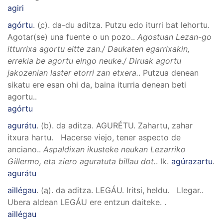
agiri
agórtu
. (
c
). da-du aditza.
Putzu edo iturri bat lehortu.
Agotar(se) una fuente o un pozo.
.
Agostuan Lezan-go
itturrixa agortu eitte zan./ Daukaten egarrixakin,
errekia be agortu eingo neuke./ Diruak agortu
jakozenian laster etorri zan etxera.
.
Putzua denean
sikatu ere esan ohi da, baina iturria denean beti
agortu.
.
agórtu
agurátu
. (
b
). da aditza.
AGURÉTU
.
Zahartu, zahar
itxura hartu. Hacerse viejo, tener aspecto de
anciano.
.
Aspaldixan ikusteke neukan Lezarriko
Gillermo, eta ziero aguratuta billau dot.
.
Ik.
agúrazartu
.
agurátu
aillégau
. (
a
). da aditza.
LEGÁU
.
Iritsi, heldu. Llegar.
.
Ubera aldean LEGÁU ere entzun daiteke.
.
aillégau