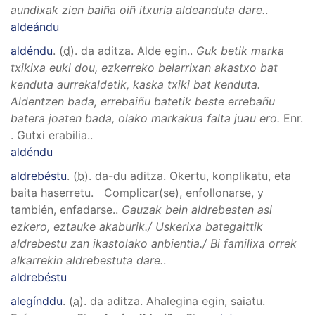
aundixak zien baiña oiñ itxuria aldeanduta dare.
.
aldeándu
aldéndu
. (
d
). da aditza.
Alde egin.
.
Guk betik marka
txikixa euki dou, ezkerreko belarrixan akastxo bat
kenduta aurrekaldetik, kaska txiki bat kenduta.
Aldentzen bada, errebaiñu batetik beste errebañu
batera joaten bada, olako markakua falta juau ero.
Enr.
.
Gutxi erabilia.
.
aldéndu
aldrebéstu
. (
b
). da-du aditza.
Okertu, konplikatu, eta
baita haserretu. Complicar(se), enfollonarse, y
también, enfadarse.
.
Gauzak bein aldrebesten asi
ezkero, eztauke akaburik./ Uskerixa bategaittik
aldrebestu zan ikastolako anbientia./ Bi familixa orrek
alkarrekin aldrebestuta dare.
.
aldrebéstu
alegínddu
. (
a
). da aditza.
Ahalegina egin, saiatu.