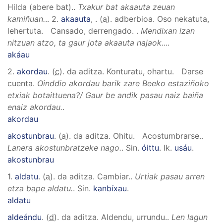
Hilda (abere bat).
.
Txakur bat akaauta zeuan
kamiñuan.
..
2.
akaauta
,
. (
a
). adberbioa.
Oso nekatuta,
lehertuta.
Cansado, derrengado.
.
Mendixan izan
nitzuan atzo, ta gaur jota akaauta najaok.
..
.
akáau
2.
akordau
. (
c
). da aditza.
Konturatu, ohartu. Darse
cuenta
.
Oinddio akordau barik zare Beeko estaziñoko
etxiak botaittuena?/ Gaur be andik pasau naiz baiña
enaiz akordau.
.
akordau
akostunbrau
. (
a
). da aditza.
Ohitu. Acostumbrarse.
.
Lanera akostunbratzeke nago.
.
Sin.
óittu
.
Ik.
usáu
.
akostunbrau
1.
aldatu
. (
a
). da aditza.
Cambiar.
.
Urtiak pasau arren
etza bape aldatu.
.
Sin.
kanbíxau
.
aldatu
aldeándu
. (
d
). da aditza.
Aldendu, urrundu.
.
Len lagun