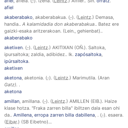
afiel
, afiela
. (
-
). izena. (
Leintz
.)
Alfiler.
.
Sin.
órratz
.
afiel
akaberabako
, akaberabakua
. (
-
). (
Leintz
.)
Demasa,
handia.
.
A kalamidadia don akaberabakua
.
.
Batez ere
gaizki-esaka aritzerakoan. (Lein., gehienbat).
.
akaberabako
aketixen
. (
-
). (
Leintz
.)
AKITIXAN (OÑ.)
.
Saltoka,
ipursaltoka; zaldia, adibidez.
.
Ik.
zapósaltoka
,
ipúrsaltoka
.
aketixen
aketona
, aketonia
. (
-
). (
Leintz
.)
Marimutila. (Aran
Gatz).
.
aketona
amillan
, amillana
. (
-
). (
Leintz
.)
AMILLEN (EIB.)
.
Haize
klase hotza. "Fraka zarren billa" ibiltzen dala esan ohi
da.
.
Amillena, erropa zarren billa dabillena
,
. (
-
). esaera.
(
Eibar
.)
(SB Eibetno).
..