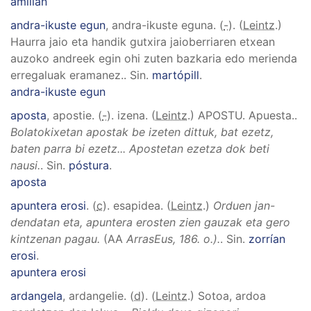
amillan
andra-ikuste egun
, andra-ikuste eguna
. (
-
). (
Leintz
.)
Haurra jaio eta handik gutxira jaioberriaren etxean
auzoko andreek egin ohi zuten bazkaria edo merienda
erregaluak eramanez.
.
Sin.
martópill
.
andra-ikuste egun
aposta
, apostie
. (
-
). izena. (
Leintz
.)
APOSTU
.
Apuesta.
.
Bolatokixetan apostak be izeten dittuk, bat ezetz,
baten parra bi ezetz... Apostetan ezetza dok beti
nausi.
.
Sin.
póstura
.
aposta
apuntera erosi
. (
c
). esapidea. (
Leintz
.)
Orduen jan-
dendatan eta, apuntera erosten zien gauzak eta gero
kintzenan pagau.
(AA
ArrasEus, 186. o.).
.
Sin.
zorrían
erosi
.
apuntera erosi
ardangela
, ardangelie
. (
d
). (
Leintz
.)
Sotoa, ardoa