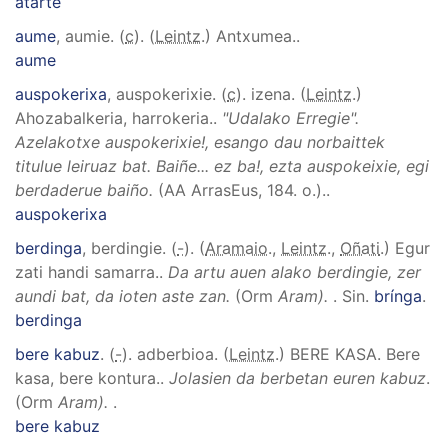
atarte
aume
, aumie
. (
c
). (
Leintz
.)
Antxumea.
.
aume
auspokerixa
, auspokerixie
. (
c
). izena. (
Leintz
.)
Ahozabalkeria, harrokeria.
.
"Udalako Erregie".
Azelakotxe auspokerixie!, esango dau norbaittek
titulue leiruaz bat. Baiñe... ez ba!, ezta auspokeixie, egi
berdaderue baiño.
(AA ArrasEus, 184. o.).
.
auspokerixa
berdinga
, berdingie
. (
-
). (
Aramaio
.,
Leintz
.,
Oñati
.)
Egur
zati handi samarra.
.
Da artu auen alako berdingie, zer
aundi bat, da ioten aste zan.
(Orm
Aram).
.
Sin.
brínga
.
berdinga
bere kabuz
. (
-
). adberbioa. (
Leintz
.)
BERE KASA
.
Bere
kasa, bere kontura.
.
Jolasien da berbetan euren kabuz
.
(Orm
Aram).
.
bere kabuz