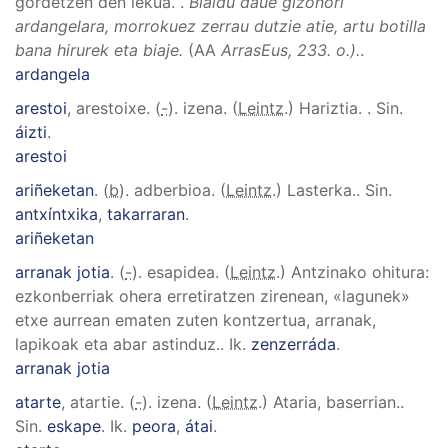
gordetzen den lekua.
.
Bialdu daue gizonori
ardangelara, morrokuez zerrau dutzie atie, artu botilla
bana hirurek eta biaje.
(AA
ArrasEus, 233. o.).
.
ardangela
arestoi
, arestoixe
. (
-
). izena. (
Leintz
.)
Hariztia.
.
Sin.
áizti
.
arestoi
ariñeketan
. (
b
). adberbioa. (
Leintz
.)
Lasterka.
.
Sin.
antxíntxika
,
takarraran
.
ariñeketan
arranak jotia
. (
-
). esapidea. (
Leintz
.)
Antzinako ohitura:
ezkonberriak ohera erretiratzen zirenean, «lagunek»
etxe aurrean ematen zuten kontzertua, arranak,
lapikoak eta abar astinduz.
.
Ik.
zenzerráda
.
arranak jotia
atarte
, atartie
. (
-
). izena. (
Leintz
.)
Ataria, baserrian.
.
Sin.
eskape
.
Ik.
peora
,
átai
.