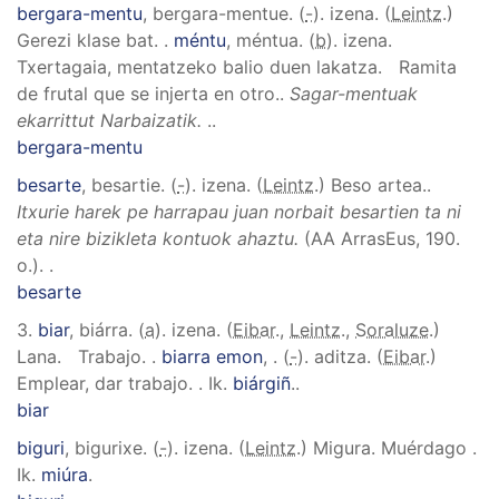
bergara-mentu
, bergara-mentue
. (
-
). izena. (
Leintz
.)
Gerezi klase bat.
.
méntu
, méntua
. (
b
). izena.
Txertagaia, mentatzeko balio duen lakatza.
Ramita
de frutal que se injerta en otro.
.
Sagar-mentuak
ekarrittut Narbaizatik.
..
bergara-mentu
besarte
, besartie
. (
-
). izena. (
Leintz
.)
Beso artea.
.
Itxurie harek pe harrapau juan norbait besartien ta ni
eta nire bizikleta kontuok ahaztu.
(AA ArrasEus, 190.
o.).
.
besarte
3.
biar
, biárra
. (
a
). izena. (
Eibar
.,
Leintz
.,
Soraluze
.)
Lana. Trabajo.
.
biarra emon
,
. (
-
). aditza. (
Eibar
.)
Emplear, dar trabajo.
.
Ik.
biárgiñ
.
.
biar
biguri
, bigurixe
. (
-
). izena. (
Leintz
.)
Migura. Muérdago
.
Ik.
miúra
.