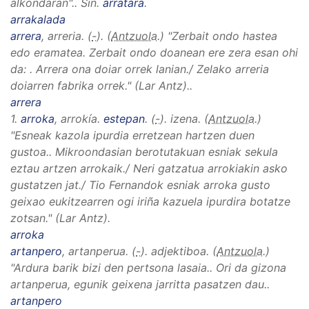
alkondaran".
.
Sin.
arratára
.
arrakalada
arrera
, arreria
. (
-
). (
Antzuola
.)
"Zerbait ondo hastea
edo eramatea. Zerbait ondo doanean ere zera esan ohi
da:
.
Arrera ona doiar orrek lanian./ Zelako arreria
doiarren fabrika orrek."
(Lar Antz).
.
arrera
1.
arroka
, arrokía
.
estepan
. (
-
). izena. (
Antzuola
.)
"Esneak kazola ipurdia erretzean hartzen duen
gustoa.
.
Mikroondasian berotutakuan esniak sekula
eztau artzen arrokaik./ Neri gatzatua arrokiakin asko
gustatzen jat./ Tio Fernandok esniak arroka gusto
geixao eukitzearren ogi iriña kazuela ipurdira botatze
zotsan." (Lar Antz)
.
arroka
artanpero
, artanperua
. (
-
). adjektiboa. (
Antzuola
.)
"Ardura barik bizi den pertsona lasaia.
.
Ori da gizona
artanperua, egunik geixena jarritta pasatzen dau.
.
artanpero