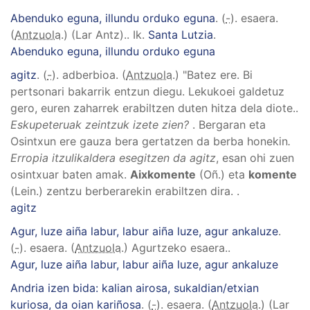
Abenduko eguna, illundu orduko eguna
. (
-
). esaera.
(
Antzuola
.)
(Lar Antz).
.
Ik.
Santa Lutzia
.
Abenduko eguna, illundu orduko eguna
agitz
. (
-
). adberbioa. (
Antzuola
.)
"Batez ere. Bi
pertsonari bakarrik entzun diegu. Lekukoei galdetuz
gero, euren zaharrek erabiltzen duten hitza dela diote.
.
Eskupeteruak zeintzuk izete zien?
.
Bergaran eta
Osintxun ere gauza bera gertatzen da berba honekin
.
Erropia itzulikaldera esegitzen da agitz
, esan ohi zuen
osintxuar baten amak.
Aixkomente
(Oñ.) eta
komente
(Lein.) zentzu berberarekin erabiltzen dira.
.
agitz
Agur, luze aiña labur, labur aiña luze, agur ankaluze
.
(
-
). esaera. (
Antzuola
.)
Agurtzeko esaera.
.
Agur, luze aiña labur, labur aiña luze, agur ankaluze
Andria izen bida: kalian airosa, sukaldian/etxian
kuriosa, da oian kariñosa
. (
-
). esaera. (
Antzuola
.)
(Lar