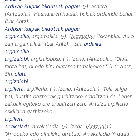
Ardixan kulpak bildotsak pagau
. (
-
). esaera.
(
Antzuola
.)
"Haundiaren hutsak txikiak ordaindu behar."
(Lar
Antz).
.
Ardixan kulpak bildotsak pagau
argamailla
, argamaillia
. (
-
). (
Antzuola
.)
"Iskanbila.
.
Aura
zan argamaillia.
" (Lar
Antz
).
.
Sin.
ardailla
.
argamailla
argizaiobi
, argizaiobixa
. (
-
). izena. (
Antzuola
.)
"Olata
mota bat, bi edo hiru olataren tamainokoa." (Lar
Antz
).
.
Sin.
olata
.
argizaiobi
arpillera
, arpilleria
. (
-
). izena. (
Antzuola
.)
"Tela salga
bat, bustita bazterrak garbitzeko erabiltzen da. Lehen
zakuak egiteko ere erabiltzen zen.
.
Artuizu arpilleria
eskillaria garbitzeko.
.
arpillera
arrakalada
, arrakaladia
. (
-
). izena. (
Antzuola
.)
"Arropako edo oihaleko urratua.
.
Arrakaladia iñ ddau