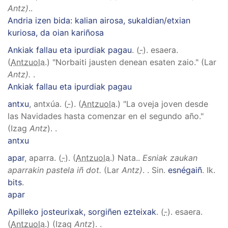
Antz)
.
.
Andria izen bida: kalian airosa, sukaldian/etxian
kuriosa, da oian kariñosa
Ankiak fallau eta ipurdiak pagau
. (
-
). esaera.
(
Antzuola
.)
"Norbaiti jausten denean esaten zaio." (Lar
Antz).
.
Ankiak fallau eta ipurdiak pagau
antxu
, antxúa
. (
-
). (
Antzuola
.)
"La oveja joven desde
las Navidades hasta comenzar en el segundo año."
(Izag
Antz
).
.
antxu
apar
, aparra
. (
-
). (
Antzuola
.)
Nata.
.
Esniak zaukan
aparrakin pastela iñ dot.
(Lar
Antz)
.
.
Sin.
esnégaiñ
.
Ik.
bits
.
apar
Apilleko josteurixak, sorgiñen ezteixak
. (
-
). esaera.
(
Antzuola
.)
(Izag
Antz
).
.