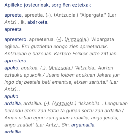
Apilleko josteurixak, sorgiñen ezteixak
apreeta
, apreetia
. (
-
). (
Antzuola
.)
"Alpargata." (Lar
Antz)
.
Ik.
abárketa
.
apreeta
apreetero
, apreeterua
. (
-
). (
Antzuola
.)
"Alpargata
egilea.
.
Erri guztietan eongo zien apreeteruak.
Antzuelan e bazeuan. Kartero Felixek eitte zittuan.
.
apreetero
apuko
, apukua
. (
-
). (
Antzuola
.)
"Aitzakia.
.
Aurten
eztauku apukoik./ Juane loiben apukuan Jakara jun
ingo da; bestela beti ementxe, etxian sartuta."
(Lar
Antz)
.
.
apuko
ardailla
, ardaillia
. (
-
). (
Antzuola
.)
"Iskanbila.
.
Lengunian
berandu etorri zan Patxi ta gurian sortu zan ardailla./
Aman urtian egon zan gurian ardaillia, ango jendia,
ango zaatia!"
(Lar Antz).
.
Sin.
argamailla
.
ardailla