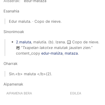
Aldaerak
edur-mataza
Esanahia
Edur maluta. · Copo de nieve.
Sinonimoak
2
.
maluta
,
malutía
.
(
b
).
Izena
.
Copo de nieve.
“
Txapelan lakotxe malutak jausten zien.
”
content_copy
edur-malúta
,
mataza
.
Oharrak
Sin.<b> maluta </b>(2).
Aipamenak
AIPAMENA BERA
EGILEA