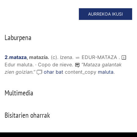
AURREKOA IKUSI
Laburpena
2
.
mataza
,
matazía
.
(
c
).
Izena
.
EDUR-MATAZA
.
Edur maluta. · Copo de nieve.
“
Mataza galantak
zien goizian.
”
ohar bat
content_copy
maluta
.
Multimedia
Bisitarien oharrak